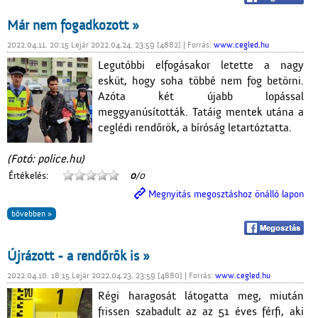
Már nem fogadkozott »
2022.04.11. 20:15 Lejár 2022.04.24. 23:59 [4882] | Forrás:
www.cegled.hu
Legutóbbi elfogásakor letette a nagy
esküt, hogy soha többé nem fog betörni.
Azóta két újabb lopással
meggyanúsították. Tatáig mentek utána a
ceglédi rendőrök, a bíróság letartóztatta.
(Fotó: police.hu)
Értékelés:
0
/0
Megnyitás megosztáshoz önálló lapon
bővebben »
Újrázott - a rendőrök is »
2022.04.10. 18:15 Lejár 2022.04.23. 23:59 [4880] | Forrás:
www.cegled.hu
Régi haragosát látogatta meg, miután
frissen szabadult az az 51 éves férfi, aki