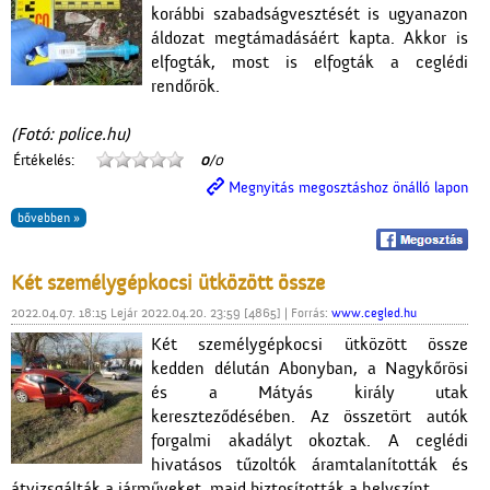
korábbi szabadságvesztését is ugyanazon
áldozat megtámadásáért kapta. Akkor is
elfogták, most is elfogták a ceglédi
rendőrök.
(Fotó: police.hu)
Értékelés:
0
/0
Megnyitás megosztáshoz önálló lapon
bővebben »
Két személygépkocsi ütközött össze
2022.04.07. 18:15 Lejár 2022.04.20. 23:59 [4865] | Forrás:
www.cegled.hu
Két személygépkocsi ütközött össze
kedden délután Abonyban, a Nagykőrösi
és a Mátyás király utak
kereszteződésében. Az összetört autók
forgalmi akadályt okoztak. A ceglédi
hivatásos tűzoltók áramtalanították és
átvizsgálták a járműveket, majd biztosították a helyszínt.