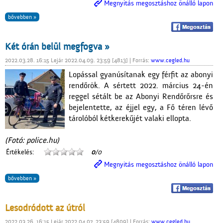
Megnyitás megosztáshoz önálló lapon
bővebben »
Két órán belül megfogva »
2022.03.28. 16:15 Lejár 2022.04.09. 23:59 [4813] | Forrás:
www.cegled.hu
Lopással gyanúsítanak egy férfit az abonyi
rendőrök. A sértett 2022. március 24-én
reggel sétált be az Abonyi Rendőrőrsre és
bejelentette, az éjjel egy, a Fő téren lévő
tárolóból kétkerekűjét valaki ellopta.
(Fotó: police.hu)
Értékelés:
0
/0
Megnyitás megosztáshoz önálló lapon
bővebben »
Lesodródott az útról
2022.03.26. 16:15 Lejár 2022.04.07. 23:59 [4809] | Forrás:
www.cegled.hu