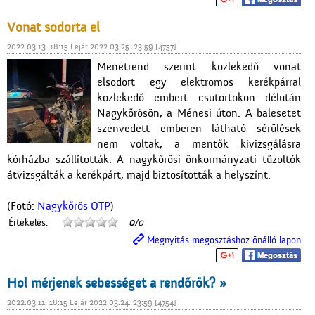
Vonat sodorta el
2022.03.13. 18:15 Lejár 2022.03.25. 23:59 [4757]
Menetrend szerint közlekedő vonat
elsodort egy elektromos kerékpárral
közlekedő embert csütörtökön délután
Nagykőrösön, a Ménesi úton. A balesetet
szenvedett emberen látható sérülések
nem voltak, a mentők kivizsgálásra
kórházba szállították. A nagykőrösi önkormányzati tűzoltók
átvizsgálták a kerékpárt, majd biztosították a helyszínt.
(Fotó:
Nagykőrös ÖTP
)
Értékelés:
0
/0
Megnyitás megosztáshoz önálló lapon
Hol mérjenek sebességet a rendőrök? »
2022.03.11. 18:15 Lejár 2022.03.24. 23:59 [4754]