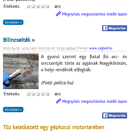
Értékelés:
0
/0
Megnyitás megosztáshoz önálló lapon
bővebben »
Bilincselték »
2022.04.25. 14:15 Lejár 2022.05.07. 23:59 [4934] | Forrás:
www.cegled.hu
A gyanú szerint egy fiatal fiú arc- és
orrcsontját törte az apjának Nagykőrösön,
a helyi rendőrök elfogták.
(Fotó: police.hu)
Értékelés:
0
/0
Megnyitás megosztáshoz önálló lapon
bővebben »
Tűz keletkezett egy gépkocsi motorterében