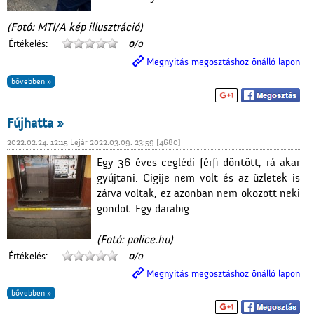
(Fotó: MTI/A kép illusztráció)
Értékelés:
0
/0
Megnyitás megosztáshoz önálló lapon
bővebben »
Fújhatta »
2022.02.24. 12:15 Lejár 2022.03.09. 23:59 [4680]
Egy 36 éves ceglédi férfi döntött, rá akar
gyújtani. Cigije nem volt és az üzletek is
zárva voltak, ez azonban nem okozott neki
gondot. Egy darabig.
(Fotó: police.hu)
Értékelés:
0
/0
Megnyitás megosztáshoz önálló lapon
bővebben »