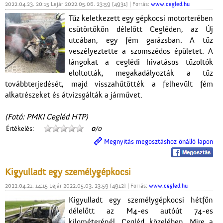
2022.04.23. 20:15 Lejár 2022.05.06. 23:59 [4931] | Forrás:
www.cegled.hu
Tűz keletkezett egy gépkocsi motorterében
csütörtökön délelőtt Cegléden, az Új
utcában, egy fém garázsban. A tűz
veszélyeztette a szomszédos épületet. A
lángokat a ceglédi hivatásos tűzoltók
eloltották, megakadályozták a tűz
továbbterjedését, majd visszahűtötték a felhevült fém
alkatrészeket és átvizsgálták a járművet.
(Fotó: PMKI Cegléd HTP)
Értékelés:
0
/0
Megnyitás megosztáshoz önálló lapon
Kigyulladt egy személygépkocsi
2022.04.21. 14:15 Lejár 2022.05.03. 23:59 [4912] | Forrás:
www.cegled.hu
Kigyulladt egy személygépkocsi hétfőn
délelőtt az M4-es autóút 74-es
kilométerénél, Cegléd közelében. Mire a