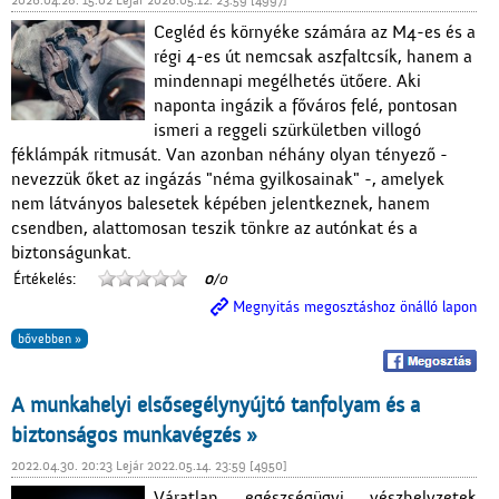
2026.04.28. 15:02 Lejár 2026.05.12. 23:59 [4997]
Cegléd és környéke számára az M4-es és a
régi 4-es út nemcsak aszfaltcsík, hanem a
mindennapi megélhetés ütőere. Aki
naponta ingázik a főváros felé, pontosan
ismeri a reggeli szürkületben villogó
féklámpák ritmusát. Van azonban néhány olyan tényező -
nevezzük őket az ingázás "néma gyilkosainak" -, amelyek
nem látványos balesetek képében jelentkeznek, hanem
csendben, alattomosan teszik tönkre az autónkat és a
biztonságunkat.
Értékelés:
0
/0
Megnyitás megosztáshoz önálló lapon
bővebben »
A munkahelyi elsősegélynyújtó tanfolyam és a
biztonságos munkavégzés »
2022.04.30. 20:23 Lejár 2022.05.14. 23:59 [4950]
Váratlan egészségügyi vészhelyzetek