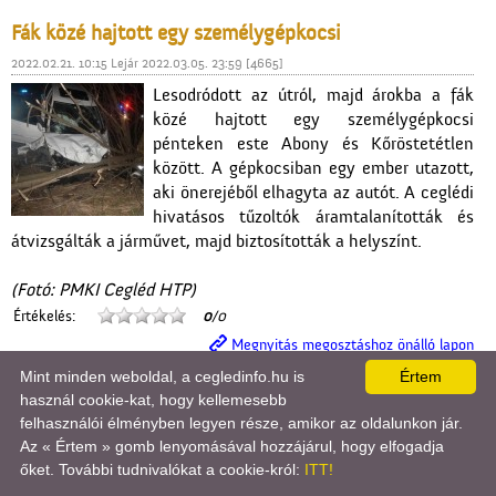
Fák közé hajtott egy személygépkocsi
2022.02.21. 10:15 Lejár 2022.03.05. 23:59 [4665]
Lesodródott az útról, majd árokba a fák
közé hajtott egy személygépkocsi
pénteken este Abony és Kőröstetétlen
között. A gépkocsiban egy ember utazott,
aki önerejéből elhagyta az autót. A ceglédi
hivatásos tűzoltók áramtalanították és
átvizsgálták a járművet, majd biztosították a helyszínt.
(Fotó: PMKI Cegléd HTP)
Értékelés:
0
/0
Megnyitás megosztáshoz önálló lapon
Mint minden weboldal, a cegledinfo.hu is
Értem
használ cookie-kat, hogy kellemesebb
Eltűnt, keresik! »
felhasználói élményben legyen része, amikor az oldalunkon jár.
2022.02.21. 10:15 Lejár 2022.03.04. 23:59 [4662]

Az « Értem » gomb lenyomásával hozzájárul, hogy elfogadja
őket. További tudnivalókat a cookie-król:
ITT!
A Ceglédi Rendőrkapitányság eltűnt,