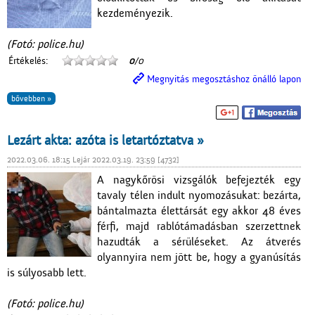
kezdeményezik.
(Fotó: police.hu)
Értékelés:
0
/0
Megnyitás megosztáshoz önálló lapon
bővebben »
Lezárt akta: azóta is letartóztatva »
2022.03.06. 18:15 Lejár 2022.03.19. 23:59 [4732]
A nagykőrösi vizsgálók befejezték egy
tavaly télen indult nyomozásukat: bezárta,
bántalmazta élettársát egy akkor 48 éves
férfi, majd rablótámadásban szerzettnek
hazudták a sérüléseket. Az átverés
olyannyira nem jött be, hogy a gyanúsítás
is súlyosabb lett.
(Fotó: police.hu)