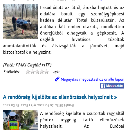
Lesodródott az útról, árokba hajtott és az
oldalára borult egy személygépkocsi
kedden délután Törtel külterületén. Az
autóban két ember utazott, mindketten
önerejükből elhagyták a gépkocsit. A
ceglédi hivatásos tűzoltók
áramtalanították és átvizsgálták a járművet, majd
biztosították a helyszínt.
(Fotó: PMKI Cegléd HTP)
Értékelés:
0
/0
Megnyitás megosztáshoz önálló lapon
A rendőrség kijelölte az ellenőrzések helyszíneit »
2022.03.25. 12:15 Lejár 2022.04.07. 23:59 [4804]
A rendőrség kijelölte a csütörtök reggeltől
péntek reggelig tartó ellenőrzések
helyszíneit. Az Európai