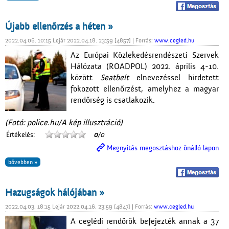
Újabb ellenőrzés a héten »
2022.04.06. 10:15 Lejár 2022.04.18. 23:59 [4857] | Forrás:
www.cegled.hu
Az Európai Közlekedésrendészeti Szervek
Hálózata (ROADPOL) 2022. április 4-10.
között
Seatbelt
elnevezéssel hirdetett
fokozott ellenőrzést, amelyhez a magyar
rendőrség is csatlakozik.
(Fotó: police.hu/A kép illusztráció)
Értékelés:
0
/0
Megnyitás megosztáshoz önálló lapon
bővebben »
Hazugságok hálójában »
2022.04.03. 18:15 Lejár 2022.04.16. 23:59 [4847] | Forrás:
www.cegled.hu
A ceglédi rendőrök befejezték annak a 37