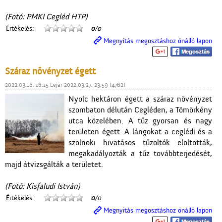
(Fotó: PMKI Cegléd HTP)
Értékelés:
0
/0
Megnyitás megosztáshoz önálló lapon
Száraz növényzet égett
2022.03.16. 16:15 Lejár 2022.03.27. 23:59 [4762]
Nyolc hektáron égett a száraz növényzet
szombaton délután Cegléden, a Tömörkény
utca közelében. A tűz gyorsan és nagy
területen égett. A lángokat a ceglédi és a
szolnoki hivatásos tűzoltók eloltották,
megakadályozták a tűz továbbterjedését,
majd átvizsgálták a területet.
(Fotó: Kisfaludi István)
Értékelés:
0
/0
Megnyitás megosztáshoz önálló lapon