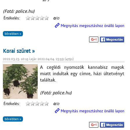
(Fotó: police.hu)
Értékelés:
0
/0
Megnyitás megosztáshoz önálló lapon
bővebben »
Korai szüret »
2022.03.23. 10:15 Lejár 2022.04.04. 23:59 [4791]
A ceglédi nyomozók kannabisz magok
miatt indultak egy címre, házi ültetvényt
találtak.
(Fotó: police.hu)
Értékelés:
0
/0
Megnyitás megosztáshoz önálló lapon
bővebben »