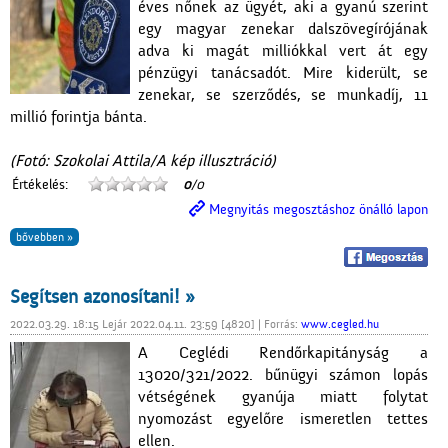
éves nőnek az ügyét, aki a gyanú szerint
egy magyar zenekar dalszövegírójának
adva ki magát milliókkal vert át egy
pénzügyi tanácsadót. Mire kiderült, se
zenekar, se szerződés, se munkadíj, 11
millió forintja bánta.
(Fotó: Szokolai Attila/A kép illusztráció)
Értékelés:
0
/0
Megnyitás megosztáshoz önálló lapon
bővebben »
Segítsen azonosítani! »
2022.03.29. 18:15 Lejár 2022.04.11. 23:59 [4820] | Forrás:
www.cegled.hu
A Ceglédi Rendőrkapitányság a
13020/321/2022. bűnügyi számon lopás
vétségének gyanúja miatt folytat
nyomozást egyelőre ismeretlen tettes
ellen.