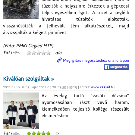
tűzoltók a helyszínre érkeztek a gépkocsi
teljes egészében égett. A tüzet a ceglédi
hivatásos tűzoltók eloltották,
visszahűtötték a felhevült fém alkatrészeket, majd
átvizsgálták a kiégett járművet.
(Fotó: PMKI Cegléd HTP)
Értékelés:
0
/0
Megnyitás megosztáshoz önálló lapon
Kiválóan szolgáltak »
2022.04.16. 16:15 Lejár 2022.04.28. 23:59 [4907] | Forrás:
www.cegled.hu
Az évekig tartó "vasúti dézsma"
nyomozásában részt vevő három,
kiemelkedően teljesítő kolléga részesült
elismerésben.
Értékelés:
5
/1