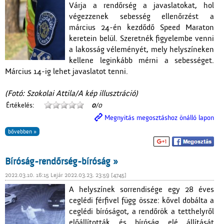
Várja a rendőrség a javaslatokat, hol
végezzenek sebesség ellenőrzést a
március 24-én kezdődő Speed Maraton
keretein belül. Szeretnék figyelembe venni
a lakosság véleményét, mely helyszíneken
kellene leginkább mérni a sebességet.
Március 14-ig lehet javaslatot tenni.
(Fotó: Szokolai Attila/A kép illusztráció)
Értékelés:
0
/0
Megnyitás megosztáshoz önálló lapon
bővebben »
Bíróság-rendőrség-bíróság »
2022.03.10. 16:15 Lejár 2022.03.23. 23:59 [4745]
A helyszínek sorrendisége egy 28 éves
ceglédi férfivel függ össze: kővel dobálta a
ceglédi bíróságot, a rendőrök a tetthelyről
előállították és bíróság elé állítását