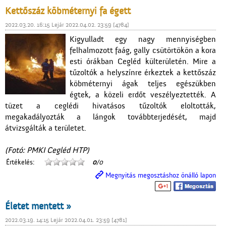
Kettőszáz köbméternyi fa égett
2022.03.20. 16:15 Lejár 2022.04.02. 23:59 [4784]
Kigyulladt egy nagy mennyiségben
felhalmozott faág, gally csütörtökön a kora
esti órákban Cegléd külterületén. Mire a
tűzoltók a helyszínre érkeztek a kettőszáz
köbméternyi ágak teljes egészükben
égtek, a közeli erdőt veszélyeztették. A
tüzet a ceglédi hivatásos tűzoltók eloltották,
megakadályozták a lángok továbbterjedését, majd
átvizsgálták a területet.
(Fotó: PMKI Cegléd HTP)
Értékelés:
0
/0
Megnyitás megosztáshoz önálló lapon
Életet mentett »
2022.03.19. 14:15 Lejár 2022.04.01. 23:59 [4781]