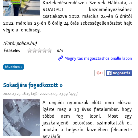
Közlekedésrendészeti Szervek Hálózata, a
ROADPOL kezdeményezéséhez
csatlakozva 2022. március 24-én 6 órától
2022. március 25-én 6 óráig 24 órás sebességellenőrzést hajt
végre a rendőrség.
(Fotó: police.hu)
Értékelés:
0
/0
Megnyitás megosztáshoz önálló lapon
bővebben »
Sokadjára fogadkozott »
2022.03.23. 18:15 Lejár 2022.04.05. 23:59 [4795]
A ceglédi nyomozók előtt nem először
ígérte meg a 19 éves fiatalember, hogy
többé nem fog lopni. Most egy
jászkarajenői betöréssel számoltatták el,
miután a helyszín közelében felismerte
egy járőr.