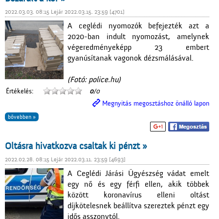
2022.03.03. 08:15 Lejár 2022.03.15. 23:59 [4701]
A ceglédi nyomozók befejezték azt a
2020-ban indult nyomozást, amelynek
végeredményeképp 23 embert
gyanúsítanak vagonok dézsmálásával.
(Fotó: police.hu)
Értékelés:
0
/0
Megnyitás megosztáshoz önálló lapon
bővebben »
Oltásra hivatkozva csaltak ki pénzt »
2022.02.28. 08:15 Lejár 2022.03.11. 23:59 [4693]
A Ceglédi Járási Ügyészség vádat emelt
egy nő és egy férfi ellen, akik többek
között koronavírus elleni oltást
díjkötelesnek beállítva szereztek pénzt egy
idős asszonytól.