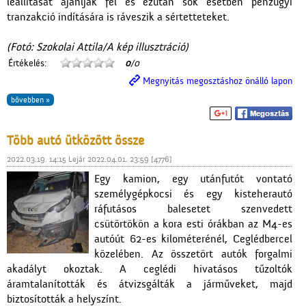
leállítását ajánlják fel és ezután sok esetben pénzügyi
tranzakció indítására is ráveszik a sértetteteket.
(Fotó: Szokolai Attila/A kép illusztráció)
Értékelés:
0
/0
Megnyitás megosztáshoz önálló lapon
bővebben »
Több autó ütközött össze
2022.03.19. 14:15 Lejár 2022.04.01. 23:59 [4776]
Egy kamion, egy utánfutót vontató
személygépkocsi és egy kisteherautó
ráfutásos balesetet szenvedett
csütörtökön a kora esti órákban az M4-es
autóút 62-es kilométerénél, Ceglédbercel
közelében. Az összetört autók forgalmi
akadályt okoztak. A ceglédi hivatásos tűzoltók
áramtalanították és átvizsgálták a járműveket, majd
biztosították a helyszínt.