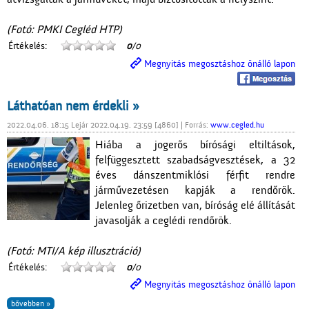
(Fotó: PMKI Cegléd HTP)
Értékelés:
0
/0
Megnyitás megosztáshoz önálló lapon
Láthatóan nem érdekli »
2022.04.06. 18:15 Lejár 2022.04.19. 23:59 [4860] | Forrás:
www.cegled.hu
Hiába a jogerős bírósági eltiltások,
felfüggesztett szabadságvesztések, a 32
éves dánszentmiklósi férfit rendre
járművezetésen kapják a rendőrök.
Jelenleg őrizetben van, bíróság elé állítását
javasolják a ceglédi rendőrök.
(Fotó: MTI/A kép illusztráció)
Értékelés:
0
/0
Megnyitás megosztáshoz önálló lapon
bővebben »