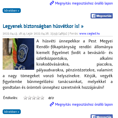
Megnyitás megosztáshoz önálló lapon
bővebben »
Legyenek biztonságban húsvétkor is! »
2022.04.13. 18:15 Lejár 2022.04.26. 23:59 [4891] | Forrás:
www.cegled.hu
A húsvéti ünnepekkor a Pest Megyei
Rendőr-főkapitányság rendőri állománya
kiemelt figyelmet fordít a bevásárló- és
üzletközpontokra, alkalmi
kirakodóvásárokra, piacokra,
pályaudvarokra, pénzintézetekre, valamint
a nagy tömegeket vonzó helyszínekre. Kérjük, vegyék
figyelembe bűnmegelőzési tanácsainkat, melyekkel a
gondtalan és örömteli ünnephez szeretnénk hozzájárulni!
Értékelés:
0
/0
Megnyitás megosztáshoz önálló lapon
bővebben »