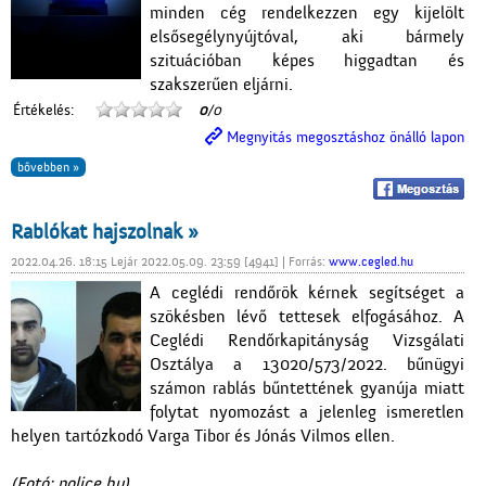
minden cég rendelkezzen egy kijelölt
elsősegélynyújtóval, aki bármely
szituációban képes higgadtan és
szakszerűen eljárni.
Értékelés:
0
/0
Megnyitás megosztáshoz önálló lapon
bővebben »
Rablókat hajszolnak »
2022.04.26. 18:15 Lejár 2022.05.09. 23:59 [4941] | Forrás:
www.cegled.hu
A ceglédi rendőrök kérnek segítséget a
szökésben lévő tettesek elfogásához. A
Ceglédi Rendőrkapitányság Vizsgálati
Osztálya a 13020/573/2022. bűnügyi
számon rablás bűntettének gyanúja miatt
folytat nyomozást a jelenleg ismeretlen
helyen tartózkodó Varga Tibor és Jónás Vilmos ellen.
(Fotó: police.hu)