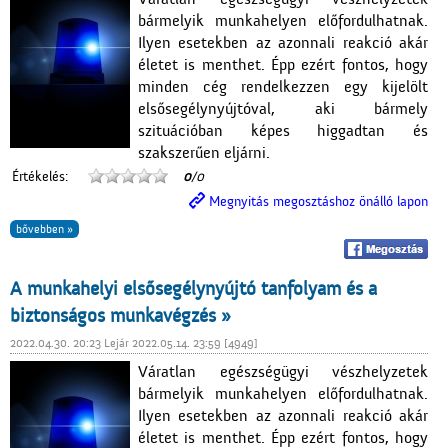
bármelyik munkahelyen előfordulhatnak.
Ilyen esetekben az azonnali reakció akár
életet is menthet. Épp ezért fontos, hogy
minden cég rendelkezzen egy kijelölt
elsősegélynyújtóval, aki bármely
szituációban képes higgadtan és
szakszerűen eljárni.
Értékelés:
0
/0
Megnyitás megosztáshoz önálló lapon
bővebben »
A munkahelyi elsősegélynyújtó tanfolyam és a
biztonságos munkavégzés »
2022.04.30. 20:23 Lejár 2022.05.14. 23:59 [4949]
Váratlan egészségügyi vészhelyzetek
bármelyik munkahelyen előfordulhatnak.
Ilyen esetekben az azonnali reakció akár
életet is menthet. Épp ezért fontos, hogy