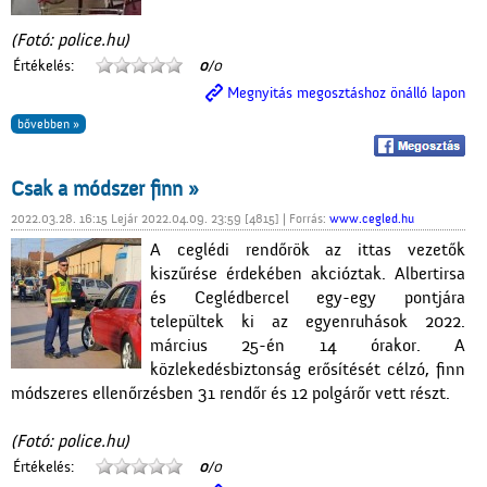
(Fotó: police.hu)
Értékelés:
0
/0
Megnyitás megosztáshoz önálló lapon
bővebben »
Csak a módszer finn »
2022.03.28. 16:15 Lejár 2022.04.09. 23:59 [4815] | Forrás:
www.cegled.hu
A ceglédi rendőrök az ittas vezetők
kiszűrése érdekében akcióztak. Albertirsa
és Ceglédbercel egy-egy pontjára
települtek ki az egyenruhások 2022.
március 25-én 14 órakor. A
közlekedésbiztonság erősítését célzó, finn
módszeres ellenőrzésben 31 rendőr és 12 polgárőr vett részt.
(Fotó: police.hu)
Értékelés:
0
/0