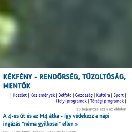
KÉKFÉNY - RENDŐRSÉG, TŰZOLTÓSÁG,
MENTŐK
|
Közélet
|
Közlemények
|
Belföld
|
Gazdaság
|
Kultúra
|
Sport
|
Helyi programok
|
Térségi programok
|
20 bejegyzés ezen az oldalon
A 4-es út és az M4 átka - így védekezz a napi
ingázás "néma gyilkosai" ellen »