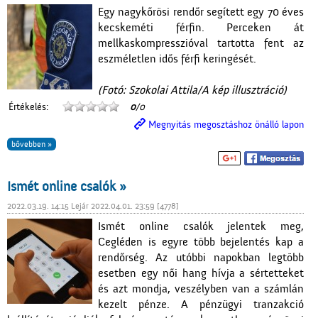
Egy nagykőrösi rendőr segített egy 70 éves
kecskeméti férfin. Perceken át
mellkaskompresszióval tartotta fent az
eszméletlen idős férfi keringését.
(Fotó: Szokolai Attila/A kép illusztráció)
Értékelés:
0
/0
Megnyitás megosztáshoz önálló lapon
bővebben »
Ismét online csalók »
2022.03.19. 14:15 Lejár 2022.04.01. 23:59 [4778]
Ismét online csalók jelentek meg,
Cegléden is egyre több bejelentés kap a
rendőrség. Az utóbbi napokban legtöbb
esetben egy női hang hívja a sértetteket
és azt mondja, veszélyben van a számlán
kezelt pénze. A pénzügyi tranzakció