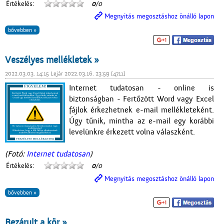
Értékelés:
0
/0
Megnyitás megosztáshoz önálló lapon
bővebben »
Veszélyes mellékletek »
2022.03.03. 14:15 Lejár 2022.03.16. 23:59 [4711]
Internet tudatosan - online is
biztonságban - Fertőzött Word vagy Excel
fájlok érkezhetnek e-mail mellékleteként.
Úgy tűnik, mintha az e-mail egy korábbi
levelünkre érkezett volna válaszként.
(Fotó:
Internet tudatosan
)
Értékelés:
0
/0
Megnyitás megosztáshoz önálló lapon
bővebben »
Bezárult a kör »