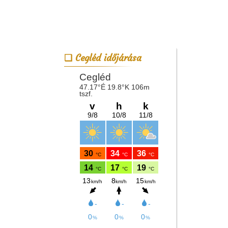
Cegléd időjárása