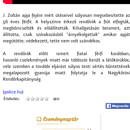
J. Zoltán apja fejére mért ütéseivel súlyosan megsebesítette az
56 éves férfit. A helyszínre érkező rendőrök a fiút elfogták,
megbilincselték és előállították. Kihallgatásán beismert, azt
állította, csak szórakozásból "árnyékolgattak" amikor apját
megütötte; védekezett, tette nem volt szándékos.
A rendőrök előtt ismert fiatal férfi korábban,
hasonló cselekmények miatt már többször került a látókörükbe,
vele szemben a további eljárást súlyos testi sértés bűntettének
megalapozott gyanúja miatt folytatja le a Nagykőrösi
Rendőrkapitányság.
(
police.hu
)
Értékelés:
0
/0
Eseménynaptár