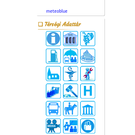
meteoblue
Térségi Adattár