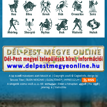
A lap
0.206
másodperc alatt készült el. |
Copyright 2026 © Cegledinfo
, design by:
Tánczos Tibor
|
ÍRJON NEKÜNK!
|
OLDALTÉRKÉP
|
IMPRESSZUM
|
|
A látogatók száma 2018.11.11-től:
22724342
| Ebben a hónapban:
49328
| Ma:
2558
|
jelenleg:
2
|
Statisztika