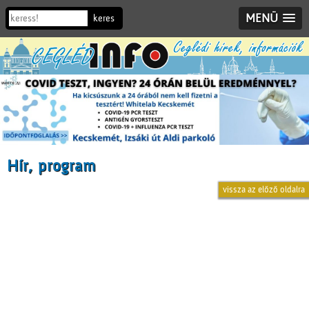
MENÜ
Hír, program
vissza az előző oldalra