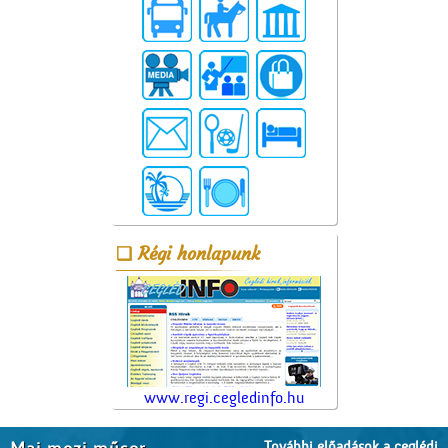
Régi honlapunk
www.regi.cegledinfo.hu
További előadások a ceglédi