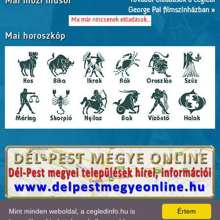
Mai mozi műsor
George Pal filmszínházban »
Ma már nincsenek előadások...
Mai horoszkóp
A lap
0.022
másodperc alatt készült el. |
Copyright 2026 © Cegledinfo
, design by:
Mint minden weboldal, a cegledinfo.hu is
Értem
Tánczos Tibor
|
ÍRJON NEKÜNK!
|
OLDALTÉRKÉP
|
IMPRESSZUM
|
|