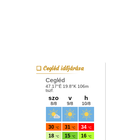
Cegléd időjárása