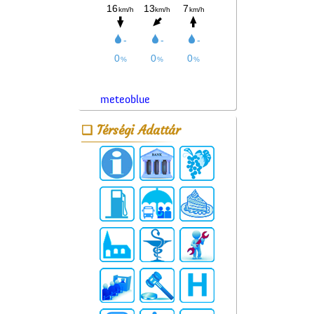
meteoblue
Térségi Adattár