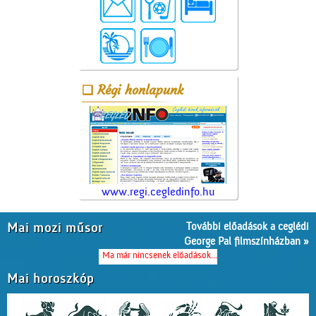
Régi honlapunk
www.regi.cegledinfo.hu
További előadások a ceglédi
Mai mozi műsor
George Pal filmszínházban »
Ma már nincsenek előadások...
Mai horoszkóp