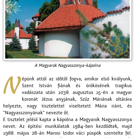
A Magyarok
Nagyasszonya-kápolna
N
épünk attól az időtől fogva, amikor első királyunk,
Szent István fiának és örökösének tragikus
vadászata után 1038. augusztus 15-én a magyar
koronát Jézus anyjának, Szűz Máriának oltárára
helyezte, nagy tisztelettel viseltetett Mária iránt, és
"Nagyasszonyának" nevezte őt.
E tisztelet jeléül kapta a kápolna a Magyarok Nagyasszonya
nevet. Az építési munkálatok 1984-ben kezdődtek, majd
1988. május 28-án Marosi Izidor váci püspök szentelte fel.