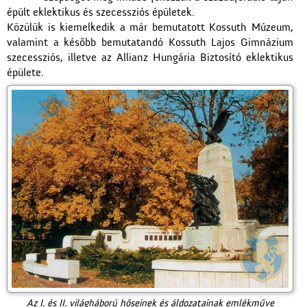
épült eklektikus és szecessziós épületek.
Közülük is kiemelkedik a már bemutatott Kossuth Múzeum,
valamint a később bemutatandó Kossuth Lajos Gimnázium
szecessziós, illetve az Allianz Hungária Biztosító eklektikus
épülete.
Az I. és II. világháború hőseinek és áldozatainak emlékműve