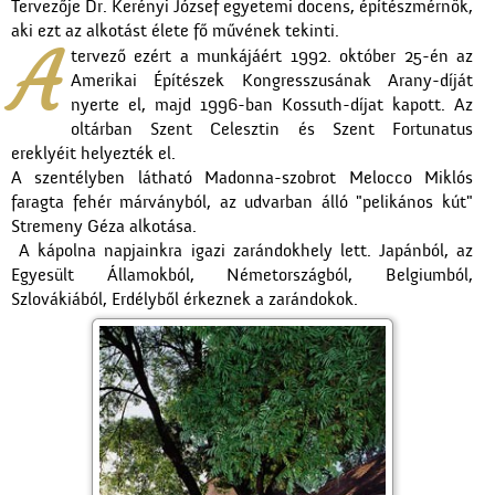
Tervezője Dr. Kerényi József egyetemi docens, építészmérnök,
aki ezt az alkotást élete fő művének tekinti.
A
tervező ezért a munkájáért 1992. október 25-én az
Amerikai Építészek Kongresszusának Arany-díját
nyerte el, majd 1996-ban Kossuth-díjat kapott. Az
oltárban Szent Celesztin és Szent Fortunatus
ereklyéit helyezték el.
A szentélyben látható Madonna-szobrot Melocco Miklós
faragta fehér márványból, az udvarban álló "pelikános kút"
Stremeny Géza alkotása.
A kápolna napjainkra igazi zarándokhely lett. Japánból, az
Egyesült Államokból, Németországból, Belgiumból,
Szlovákiából, Erdélyből érkeznek a zarándokok.