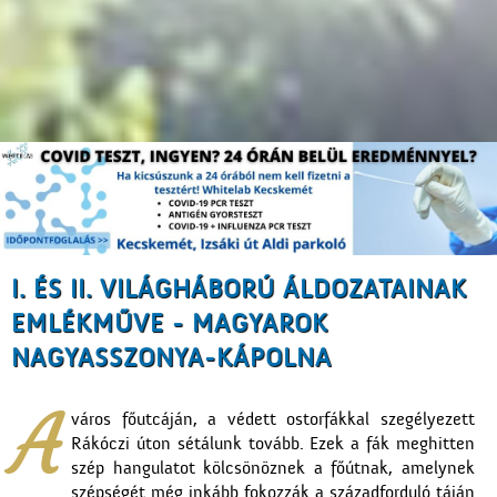
I. ÉS II. VILÁGHÁBORÚ ÁLDOZATAINAK
EMLÉKMŰVE - MAGYAROK
NAGYASSZONYA-KÁPOLNA
A
város főutcáján, a védett ostorfákkal szegélyezett
Rákóczi úton sétálunk tovább. Ezek a fák meghitten
szép hangulatot kölcsönöznek a főútnak, amelynek
szépségét még inkább fokozzák a századforduló táján