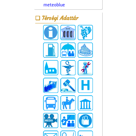
meteoblue
Térségi Adattár