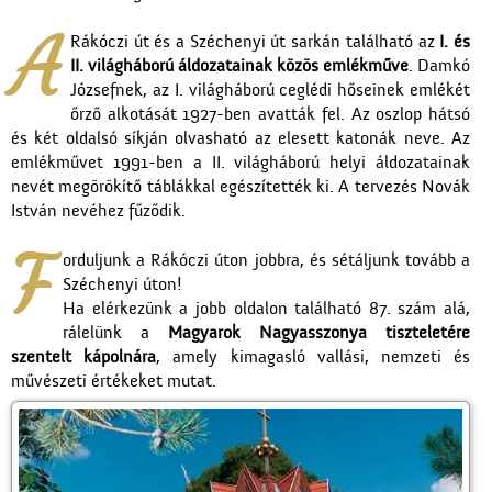
A
Rákóczi út és a Széchenyi út sarkán található az
I. és
II. világháború áldozatainak közös emlékműve
. Damkó
Józsefnek, az I. világháború ceglédi hőseinek emlékét
őrző alkotását 1927-ben avatták fel. Az oszlop hátsó
és két oldalsó síkján olvasható az elesett katonák neve. Az
emlékművet 1991-ben a II. világháború helyi áldozatainak
nevét megörökítő táblákkal egészítették ki. A tervezés Novák
István nevéhez fűződik.
F
orduljunk a Rákóczi úton jobbra, és sétáljunk tovább a
Széchenyi úton!
Ha elérkezünk a jobb oldalon található 87. szám alá,
rálelünk a
Magyarok Nagyasszonya tiszteletére
szentelt kápolnára
, amely kimagasló vallási, nemzeti és
művészeti értékeket mutat.