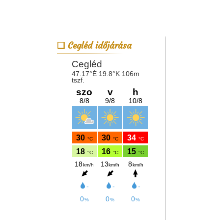
Cegléd időjárása