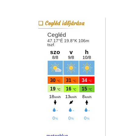
Cegléd időjárása