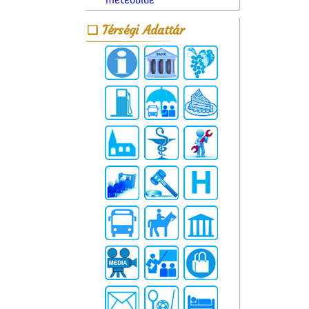
meteoblue
Térségi Adattár