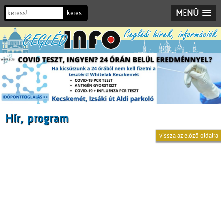
MENÜ
Hír, program
vissza az előző oldalra