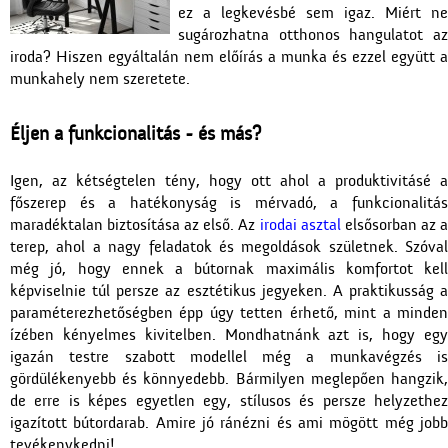
ez a legkevésbé sem igaz. Miért ne
sugározhatna otthonos hangulatot az
iroda? Hiszen egyáltalán nem előírás a munka és ezzel együtt a
munkahely nem szeretete.
Éljen a funkcionalitás - és más?
Igen, az kétségtelen tény, hogy ott ahol a produktivitásé a
főszerep és a hatékonyság is mérvadó, a funkcionalitás
maradéktalan biztosítása az első. Az
irodai asztal
elsősorban az 
terep, ahol a nagy feladatok és megoldások születnek. Szóval
még jó, hogy ennek a bútornak maximális komfortot kell
képviselnie túl persze az esztétikus jegyeken. A praktikusság a
paraméterezhetőségben épp úgy tetten érhető, mint a minden
ízében kényelmes kivitelben. Mondhatnánk azt is, hogy egy
igazán testre szabott modellel még a munkavégzés is
gördülékenyebb és könnyedebb. Bármilyen meglepően hangzik,
de erre is képes egyetlen egy, stílusos és persze helyzethez
igazított bútordarab. Amire jó ránézni és ami mögött még jobb
tevékenykedni!