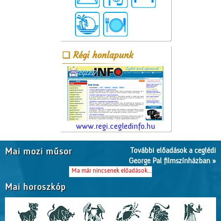
Régi honlapunk
www.regi.cegledinfo.hu
További előadások a ceglédi
Mai mozi műsor
George Pal filmszínházban »
Ma már nincsenek előadások...
Mai horoszkóp