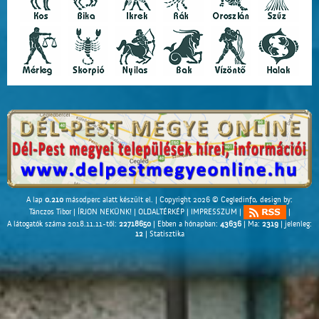
A lap
0.210
másodperc alatt készült el. |
Copyright 2026 © Cegledinfo
, design by:
Tánczos Tibor
|
ÍRJON NEKÜNK!
|
OLDALTÉRKÉP
|
IMPRESSZUM
|
|
A látogatók száma 2018.11.11-től:
22718650
| Ebben a hónapban:
43636
| Ma:
2319
| jelenleg:
12
|
Statisztika