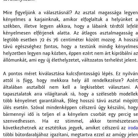
Mire figyeljünk a választásnál? Az asztal magassága legyen
kényelmes a karjainknak, amikor elfoglaltuk a helyünket a
székben, illetve legyen akkora, hogy a lábaink térdtől lefelé
kényelmesen elférjenek alatta. Az átlagos asztalmagasság a
legtöbb esetben 72 és 76 centiméter között mozog. A hosszú
távú egészséghez fontos, hogy a testünk mindig kényelmes
helyzetben legyen nap közben, éppen ezért nem árt kipróbálni az
állómunkát, ami egy új élethelyzetet, változatos terhelést jelent.
A pontos méret kiválasztása kulcsfontosságú lépés. Ez nyilván
attól is függ, hogy mekkora hely áll rendelkezésre? Azért
általában asztalból nem kell a legkisebbet választani. A
tapasztalatok arra világítanak rá, hogy a szélesebb modellek
több kényelmet garantálnak, főleg hosszú távú asztal mögött
ülés esetén. Szóval mindenképpen célszerű úgy készülni, hogy
bármennyi idő is teljen el a kényelem csorbát egy percig se
szenvedhessen. Ha ez stimmel, akkor természetesen
következhetnek az esztétikus jegyek, amiket célszerű az
iroda
többi bútordarabjához igazítani, megtartva ezzel az amúgy jelen