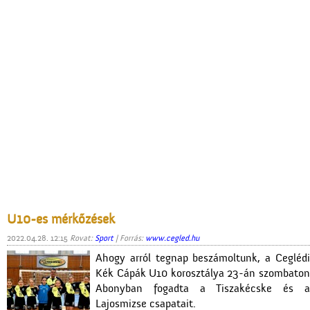
U10-es mérkőzések
2022.04.28. 12:15
Rovat:
Sport
| Forrás:
www.cegled.hu
Ahogy arról tegnap beszámoltunk, a Ceglédi
Kék Cápák U10 korosztálya 23-án szombaton
Abonyban fogadta a Tiszakécske és a
Lajosmizse csapatait.