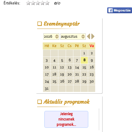
Értékelés:
0
/0
Eseménynaptár


Hé
Ke
Sz
Cs
Pé
Sz
Va
1
2
3
4
5
6
7
8
9
10
11
12
13
14
15
16
17
18
19
20
21
22
23
24
25
26
27
28
29
30
31
Aktuális programok
Jelenleg
nincsenek
programok...