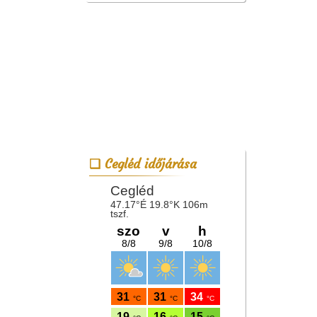
Cegléd időjárása