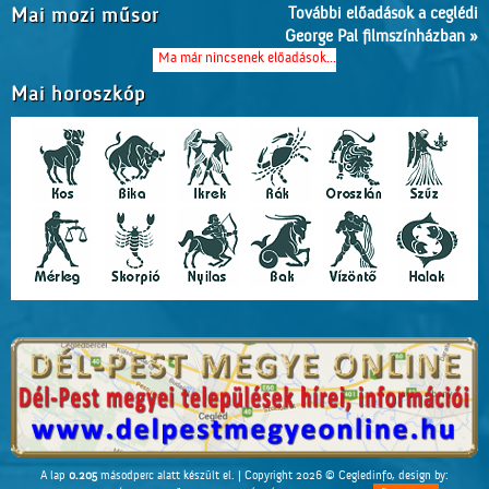
További előadások a ceglédi
Mai mozi műsor
George Pal filmszínházban »
Ma már nincsenek előadások...
Mai horoszkóp
A lap
0.205
másodperc alatt készült el. |
Copyright 2026 © Cegledinfo
, design by: