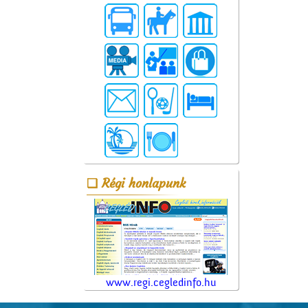
Régi honlapunk
www.regi.cegledinfo.hu