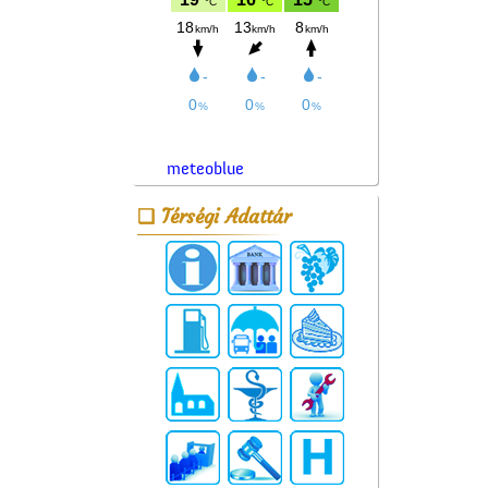
meteoblue
Térségi Adattár