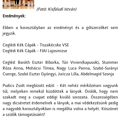
(Fotó: Kisfaludi István)
Eredmények:
Ebben a korosztályban az eredményt és a gólszerzőket sem
jegyzik.
Ceglédi Kék Cápák - Tiszakécske VSE
Ceglédi Kék Cápák - FIAI Lajosmizse
Cegléd: Baráth Eszter Bíborka, Túri Vivien(kapusok), Stummer
Róza Anna, Mohácsi Tímea, Nagy Luca Panna, Szabó-Surányi
Csenge, Szabó Eszter Gyöngyi, Juricza Lilla, Abdelmagid Szonja
Pudics Zsolt megbízott edző: - Két nehéz mérkőzésen vagyunk
túl, melyeken remekül küzdöttek a lányok. Örülök, hogy nem
szakadt meg a csapat eddigi kiváló sorozata. Összességében
nagy dicséretet érdemelnek a lányok, a mai védekezésünk pedig
a nagyobb korosztályokban is megállta volna a helyét. Köszönet
a szülők támogatásáért!