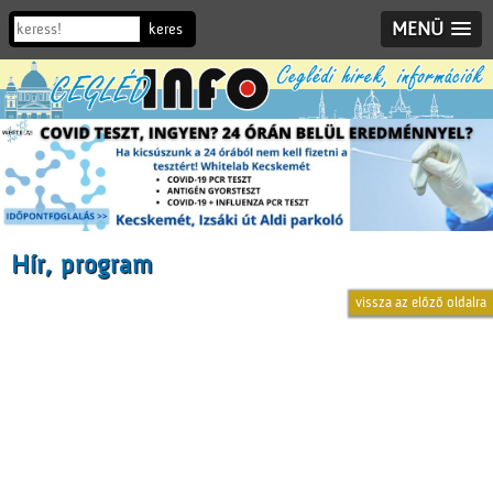
MENÜ
Hír, program
vissza az előző oldalra