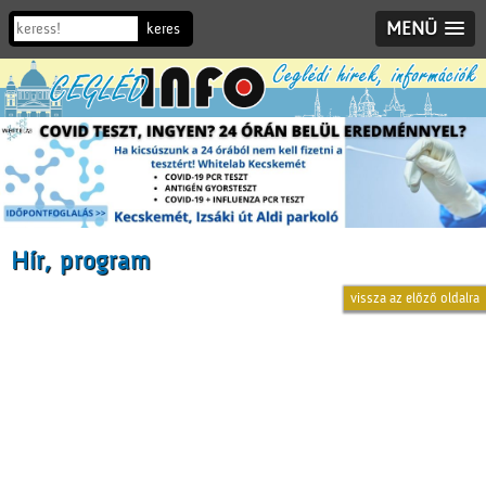
MENÜ
Hír, program
vissza az előző oldalra