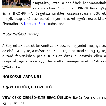
csapatától, ezzel a ceglédiek bennmaradtak
az élvonalban. A szombati, PINKK Pécsi 424
és a BKG-PRIMA Szigetszentmiklós összecsapásán dőlt el,
melyik csapat zárt az utolsó helyen, s ezzel együtt esett ki az
élvonalból. A
Nemzeti Sport
tudósítása.
(Fotó: Kisfaludi István)
A Cegléd az utolsót leszámítva az összes negyedet megnyerte,
az elsőt 20-17-re, a másodikat 21-11-re, a harmadikat 23-15-re,
a záró felvonásban pedig 18-18-at értek el egymás ellen a
csapatok, így a hazai együttes méltán ünnepelhetett 82-61-es
győzelmet.
NŐI KOSÁRLABDA NB I
A 9-12. HELYÉRT, 6. FORDULÓ
VBW CEKK CEGLÉD-
ELTE BEAC ÚJBUDA 82-61
(20-17, 21-11
23-15, 18-18)