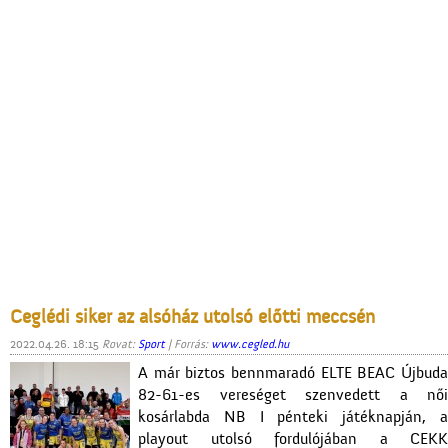
Ceglédi siker az alsóház utolsó előtti meccsén
2022.04.26. 18:15
Rovat:
Sport
| Forrás:
www.cegled.hu
A már biztos bennmaradó ELTE BEAC Újbuda
82-61-es vereséget szenvedett a női
kosárlabda NB I pénteki játéknapján, a
playout utolsó fordulójában a CEKK