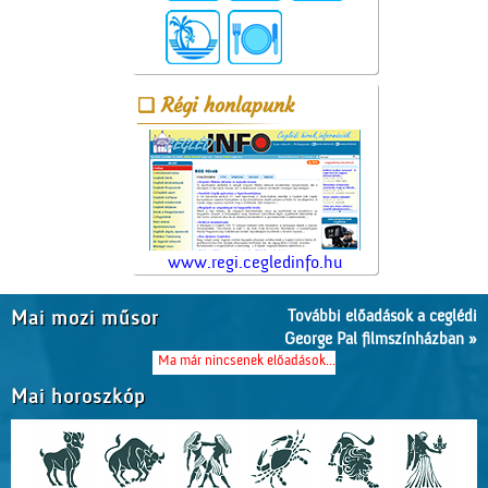
Régi honlapunk
www.regi.cegledinfo.hu
További előadások a ceglédi
Mai mozi műsor
George Pal filmszínházban »
Ma már nincsenek előadások...
Mai horoszkóp