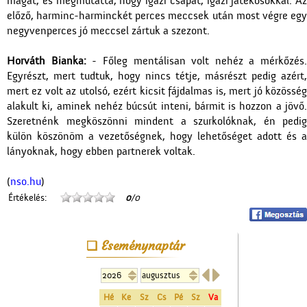
magát, és megmutatta, hogy igazi csapat, igazi játékosokkal. Az
előző, harminc-harminckét perces meccsek után most végre egy
negyvenperces jó meccsel zártuk a szezont.
Horváth Bianka:
- Főleg mentálisan volt nehéz a mérkőzés.
Egyrészt, mert tudtuk, hogy nincs tétje, másrészt pedig azért,
mert ez volt az utolsó, ezért kicsit fájdalmas is, mert jó közösség
alakult ki, aminek nehéz búcsút inteni, bármit is hozzon a jövő.
Szeretnénk megköszönni mindent a szurkolóknak, én pedig
külön köszönöm a vezetőségnek, hogy lehetőséget adott és a
lányoknak, hogy ebben partnerek voltak.
(
nso.hu
)
Értékelés:
0
/0
Eseménynaptár


Hé
Ke
Sz
Cs
Pé
Sz
Va