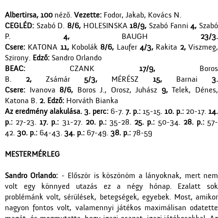
Albertirsa, 100
néző.
Vezette:
Fodor, Jakab, Kovács N.
CEGLÉD:
Szabó D.
8/6,
HOLESINSKA
18/9,
Szabó Fanni
4,
Szab
P.
4,
BAUGH
23/3
Csere:
KATONA
11,
Kobolák
8/6,
Laufer
4/3,
Rakita
2,
Viszmeg
Szirony.
Edző:
Sandro Orlando
BEAC:
CZANK
17/9,
Boro
B.
2,
Zsámár
5/3,
MÉRÉSZ
15,
Barnai
3.
Csere:
Ivanova
8/6,
Boros J., Orosz, Juhász
9,
Telek, Dénes
Katona B.
2. Edző:
Horváth Bianka
Az eredmény alakulása. 3. perc:
6-7.
7. p.:
15-15.
10. p.:
20-17.
14.
p.:
27-23.
17. p.:
31-27.
20. p.:
35-28.
25. p.:
50-34.
28. p.:
57
42.
30. p.:
64-43.
34. p.:
67-49.
38. p.:
78-59
MESTERMÉRLEG
Sandro Orlando:
- Először is köszönöm a lányoknak, mert ne
volt egy könnyed utazás ez a négy hónap. Ezalatt sok
problémánk volt, sérülések, betegségek, egyebek. Most, amikor
nagyon fontos volt, valamennyi játékos maximálisan odatette