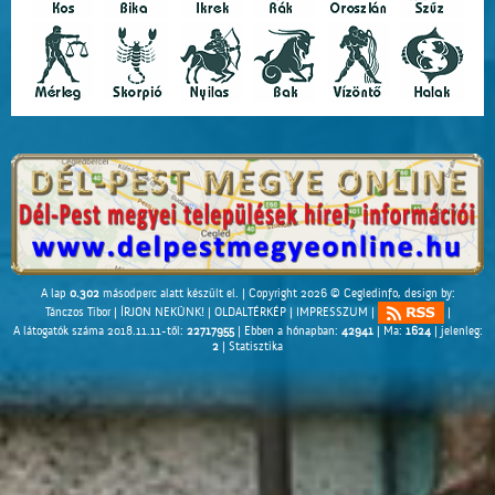
A lap
0.302
másodperc alatt készült el. |
Copyright 2026 © Cegledinfo
, design by:
Tánczos Tibor
|
ÍRJON NEKÜNK!
|
OLDALTÉRKÉP
|
IMPRESSZUM
|
|
A látogatók száma 2018.11.11-től:
22717955
| Ebben a hónapban:
42941
| Ma:
1624
| jelenleg:
2
|
Statisztika