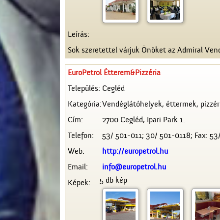
Leírás:
Sok szeretettel várjuk Önöket az Admiral Vend
EuroPetrol Étterem&Pizzéria
Település:
Cegléd
Kategória:
Vendéglátóhelyek, éttermek, pizzér
Cím:
2700 Cegléd, Ipari Park 1.
Telefon:
53/ 501-011; 30/ 501-0118; Fax: 53
Web:
http://europetrol.hu
Email:
info@europetrol.hu
5 db kép
Képek: