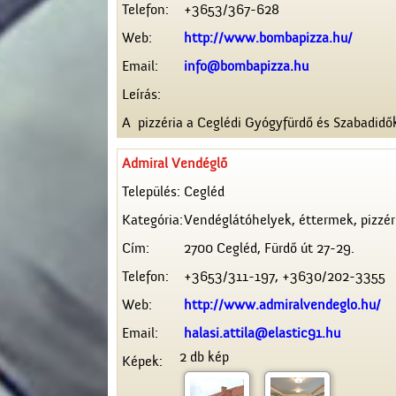
Telefon:
+3653/367-628
Web:
http://www.bombapizza.hu/
Email:
info@bombapizza.hu
Leírás:
A pizzéria a Ceglédi Gyógyfürdő és Szabadid
Admiral Vendéglő
Település:
Cegléd
Kategória:
Vendéglátóhelyek, éttermek, pizzér
Cím:
2700 Cegléd, Fürdő út 27-29.
Telefon:
+3653/311-197, +3630/202-3355
Web:
http://www.admiralvendeglo.hu/
Email:
halasi.attila@elastic91.hu
2 db kép
Képek: