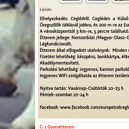
Leírás:
Elhelyezkedés: Ceglédről: Cegléden a Külső
Öregszőlők táblánál jobbra, és 200 m-re az Eu
A városközponttól 3 km-re, 5 percre található
Étterem jellege: Nemzetközi /Magyar-Olasz-
Légkondicionált.
Étterem által elfogadott utalványok: Minden 
Fizetési lehetőség: készpénz, bankkártya, étk
Akadálymentesített.
Parkolási lehetőség: ingyenes, kamion parkoló
Ingyenes WIFI szolgáltatás az étterem terület
Nyitva tartás: Vasárnap-Csütörtök 10-23 h
Péntek-szombat 10-24 h
Facebook: www.facebook.com/europetrolcegl
C-1 Gyorsétterem