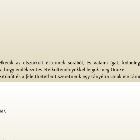
edik az elszürkült éttermek sorából, és valami újat, kölönleg
k, hogy emlékezetes ételkölteményekkel lepjük meg Önöket.
kitűnőt és a felejthetetlent szeretnénk egy tányérra Önök elé tárni
iák