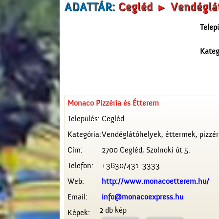
ADATTÁR:
Cegléd ► Vendéglát
Telep
Kateg
Monaco Pizzéria és Étterem
Település:
Cegléd
Kategória:
Vendéglátóhelyek, éttermek, pizzér
Cím:
2700 Cegléd, Szolnoki út 5.
Telefon:
+3630/431-3333
Web:
http://www.monacoetterem.hu/
Email:
info@monacoexpress.hu
2 db kép
Képek: