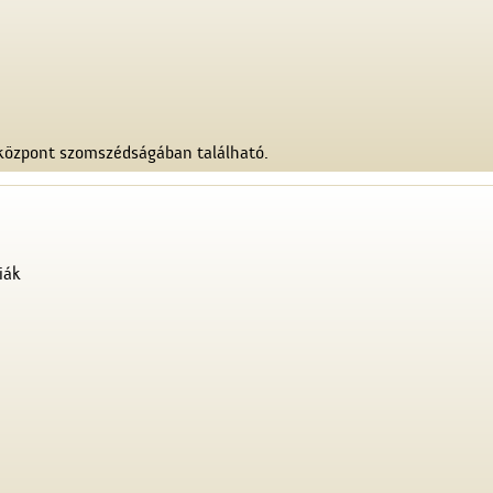
őközpont szomszédságában található.
iák