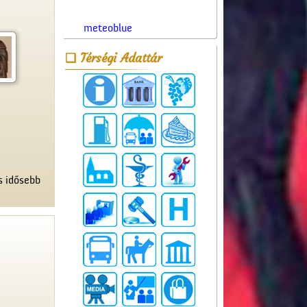
meteoblue
Térségi Adattár
s idősebb