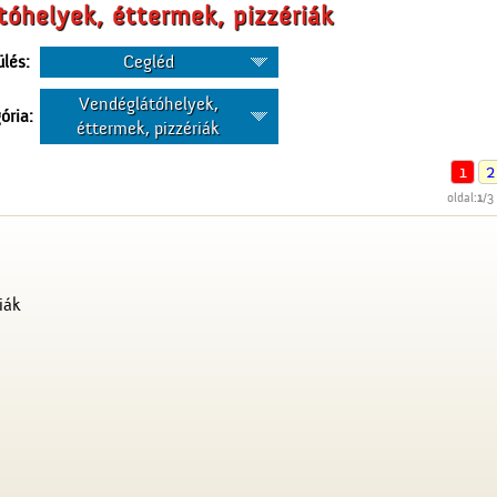
óhelyek, éttermek, pizzériák
ülés:
Cegléd
Vendéglátóhelyek,
ória:
éttermek, pizzériák
1
2
oldal:
1
/3
iák