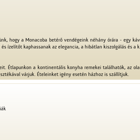
dtünk, hogy a Monacoba betérő vendégeink néhány órára - egy ká
és ízelítőt kaphassanak az elegancia, a hibátlan kiszolgálás és a 
it. Étlapunkon a kontinentális konyha remekei találhatók, az ol
ztékával várjuk. Ételeinket igény esetén házhoz is szállítjuk.
iák