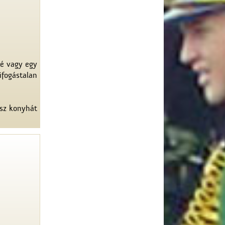
vé vagy egy
kifogástalan
asz konyhát