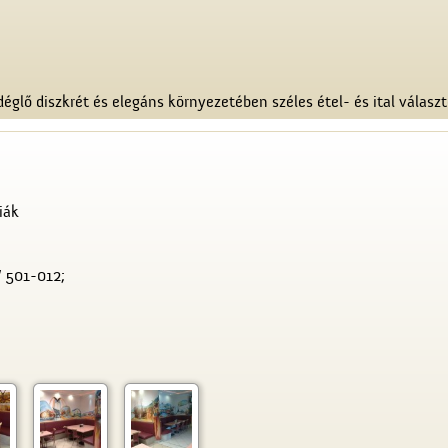
églő diszkrét és elegáns környezetében széles étel- és ital választ
iák
/ 501-012;