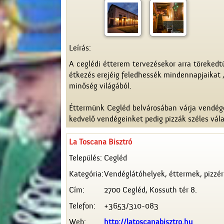
Leírás:
A ceglédi étterem tervezésekor arra töreke
étkezés erejéig feledhessék mindennapjaikat , 
minőség világából.
Éttermünk Cegléd belvárosában várja vendége
kedvelő vendégeinket pedig pizzák széles válas
La Toscana Bisztró
Település:
Cegléd
Kategória:
Vendéglátóhelyek, éttermek, pizzér
Cím:
2700 Cegléd, Kossuth tér 8.
Telefon:
+3653/310-083
Web:
http://latoscanabisztro.hu