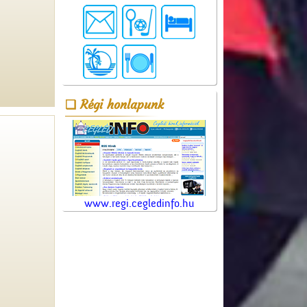
Régi honlapunk
www.regi.cegledinfo.hu