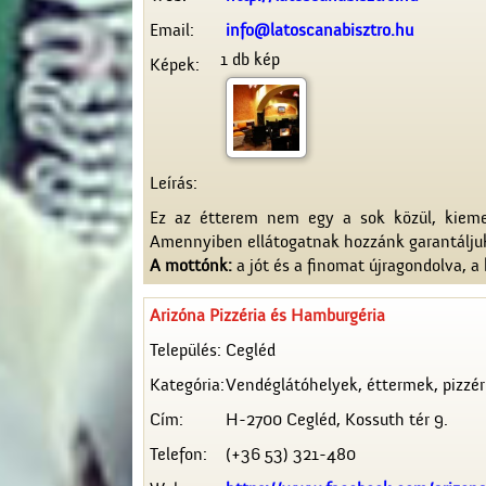
Email:
info@latoscanabisztro.hu
1 db kép
Képek:
Leírás:
Ez az étterem nem egy a sok közül, kiemelk
Amennyiben ellátogatnak hozzánk garantálju
A mottónk:
a jót és a finomat újragondolva, a 
Arizóna Pizzéria és Hamburgéria
Település:
Cegléd
Kategória:
Vendéglátóhelyek, éttermek, pizzér
Cím:
H-2700 Cegléd, Kossuth tér 9.
Telefon:
(+36 53) 321-480