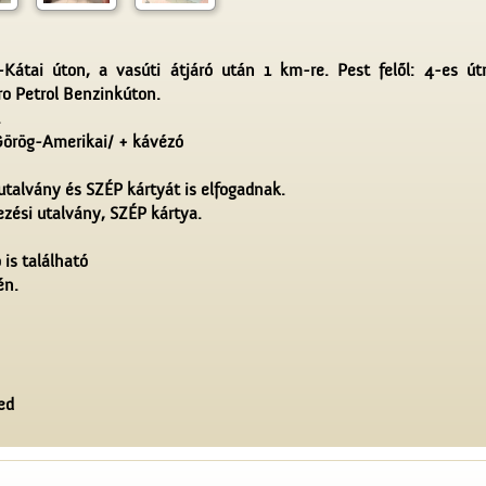
-Kátai úton, a vasúti átjáró után 1 km-re. Pest felől: 4-es út
ro Petrol Benzinkúton.
.
Görög-Amerikai/ + kávézó
utalvány és SZÉP kártyát is elfogadnak.
ezési utalvány, SZÉP kártya.
 is található
én.
ed