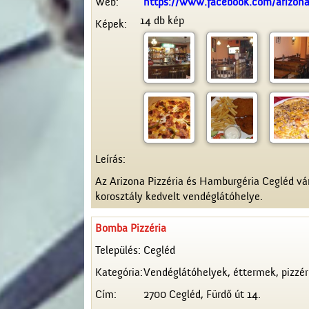
Web:
https://www.facebook.com/arizona
14 db kép
Képek:
Leírás:
Az Arizona Pizzéria és Hamburgéria Cegléd vár
korosztály kedvelt vendéglátóhelye.
Bomba Pizzéria
Település:
Cegléd
Kategória:
Vendéglátóhelyek, éttermek, pizzér
Cím:
2700 Cegléd, Fürdő út 14.