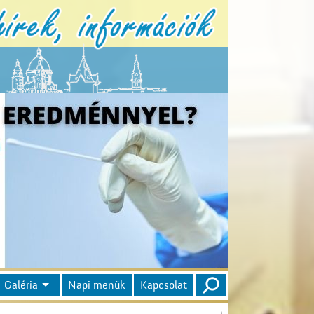
Galéria
Napi menük
Kapcsolat