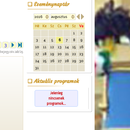
Eseménynaptár


Hé
Ke
Sz
Cs
Pé
Sz
Va
1
2
3
4
5
6
7
8
9
3
10
11
12
13
14
15
16
 bejegyzés:
10
/25
17
18
19
20
21
22
23
24
25
26
27
28
29
30
31
Aktuális programok
Jelenleg
nincsenek
programok...