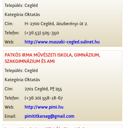
Település:
Cegléd
Kategória:
Oktatás
Cím:
H-2700 Cegléd, Jászberényi út 2.
Telefon:
(+36 53) 505-350
Web:
http://www.muszaki-cegled.sulinet.hu
PATKÓS IRMA MŰVÉSZETI ISKOLA, GIMNÁZIUM,
SZAKGIMNÁZIUM ÉS AMI
Település:
Cegléd
Kategória:
Oktatás
Cím:
2701 Cegléd, Pf:255
Telefon:
(+36 20) 558-18-67
Web:
http://www.pimi.hu
Email:
pimititkarsag@gmail.com