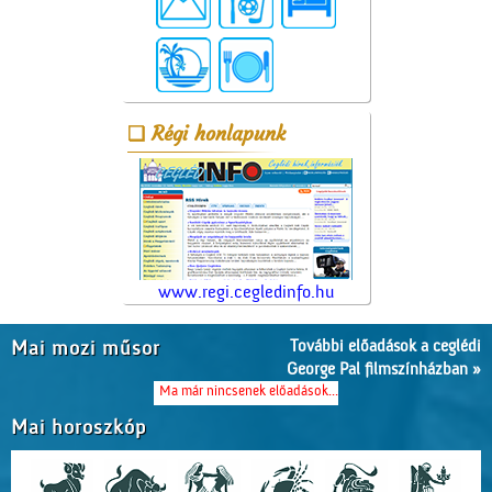
Régi honlapunk
www.regi.cegledinfo.hu
További előadások a ceglédi
Mai mozi műsor
George Pal filmszínházban »
Ma már nincsenek előadások...
Mai horoszkóp