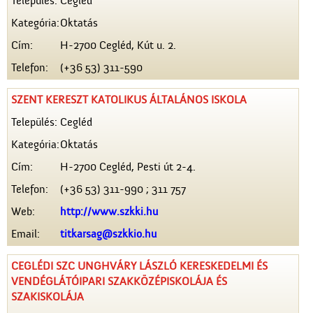
Település:
Cegléd
Kategória:
Oktatás
Cím:
H-2700 Cegléd, Kút u. 2.
Telefon:
(+36 53) 311-590
SZENT KERESZT KATOLIKUS ÁLTALÁNOS ISKOLA
Település:
Cegléd
Kategória:
Oktatás
Cím:
H-2700 Cegléd, Pesti út 2-4.
Telefon:
(+36 53) 311-990 ; 311 757
Web:
http://www.szkki.hu
Email:
titkarsag@szkkio.hu
CEGLÉDI SZC UNGHVÁRY LÁSZLÓ KERESKEDELMI ÉS
VENDÉGLÁTÓIPARI SZAKKÖZÉPISKOLÁJA ÉS
SZAKISKOLÁJA