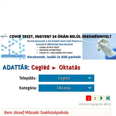
ADATTÁR:
Cegléd ► Oktatás
Település:
Cegléd
Kategória:
Oktatás
1
2
oldal:
1
/2 bejegyzés:
10
/13
Bem József Műszaki Szakközépiskola