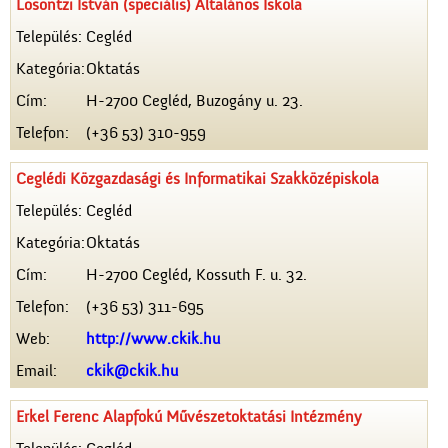
Losontzi István (speciális) Általános Iskola
Település:
Cegléd
Kategória:
Oktatás
Cím:
H-2700 Cegléd, Buzogány u. 23.
Telefon:
(+36 53) 310-959
Ceglédi Közgazdasági és Informatikai Szakközépiskola
Település:
Cegléd
Kategória:
Oktatás
Cím:
H-2700 Cegléd, Kossuth F. u. 32.
Telefon:
(+36 53) 311-695
Web:
http://www.ckik.hu
Email:
ckik@ckik.hu
Erkel Ferenc Alapfokú Művészetoktatási Intézmény