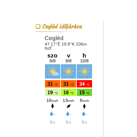
Cegléd időjárása