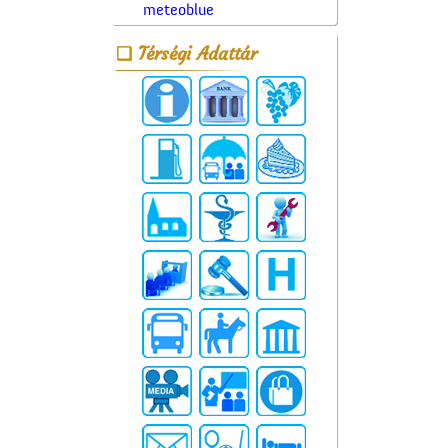
meteoblue
Térségi Adattár