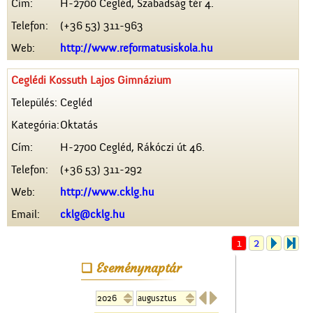
Cím:
H-2700 Cegléd, Szabadság tér 4.
Telefon:
(+36 53) 311-963
Web:
http://www.reformatusiskola.hu
Ceglédi Kossuth Lajos Gimnázium
Település:
Cegléd
Kategória:
Oktatás
Cím:
H-2700 Cegléd, Rákóczi út 46.
Telefon:
(+36 53) 311-292
Web:
http://www.cklg.hu
Email:
cklg@cklg.hu
1
2
Eseménynaptár

