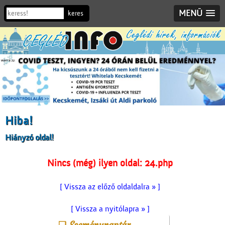
MENÜ
Hiba!
Hiányzó oldal!
Nincs (még) ilyen oldal: 24.php
[ Vissza az előző oldaldalra » ]
[ Vissza a nyitólapra » ]
Eseménynaptár