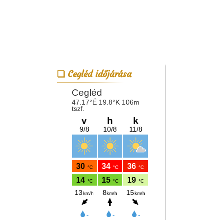
Cegléd időjárása