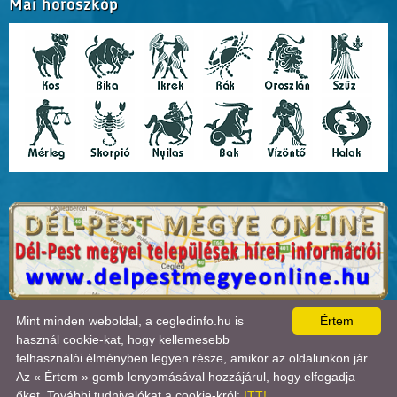
Mai horoszkóp
A lap
0.019
másodperc alatt készült el. |
Copyright 2026 © Cegledinfo
, design by:
Mint minden weboldal, a cegledinfo.hu is
Értem
Tánczos Tibor
|
ÍRJON NEKÜNK!
|
OLDALTÉRKÉP
|
IMPRESSZUM
|
|
használ cookie-kat, hogy kellemesebb
A látogatók száma 2018.11.11-től:
22724827
| Ebben a hónapban:
49813
| Ma:
3043
|
felhasználói élményben legyen része, amikor az oldalunkon jár.
jelenleg:
2
|
Statisztika

Az « Értem » gomb lenyomásával hozzájárul, hogy elfogadja
őket. További tudnivalókat a cookie-król:
ITT!