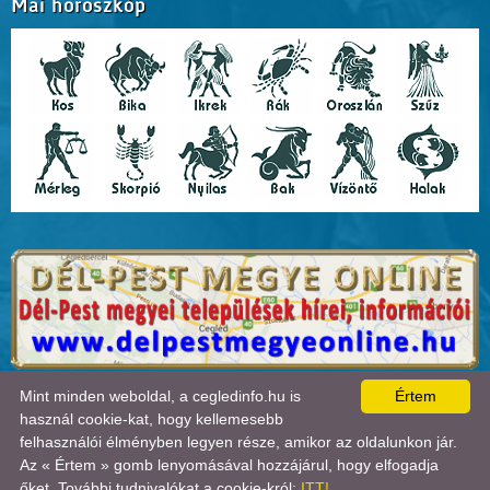
Mai horoszkóp
A lap
0.019
másodperc alatt készült el. |
Copyright 2026 © Cegledinfo
, design by:
Mint minden weboldal, a cegledinfo.hu is
Értem
Tánczos Tibor
|
ÍRJON NEKÜNK!
|
OLDALTÉRKÉP
|
IMPRESSZUM
|
|
használ cookie-kat, hogy kellemesebb
A látogatók száma 2018.11.11-től:
22725679
| Ebben a hónapban:
50665
| Ma:
3895
| jelenleg:
felhasználói élményben legyen része, amikor az oldalunkon jár.
2
|
Statisztika

Az « Értem » gomb lenyomásával hozzájárul, hogy elfogadja
őket. További tudnivalókat a cookie-król:
ITT!