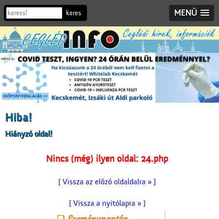
MENÜ
Hiba!
Hiányzó oldal!
Nincs (még) ilyen oldal: 24.php
[ Vissza az előző oldaldalra » ]
[ Vissza a nyitólapra » ]
Eseménynaptár