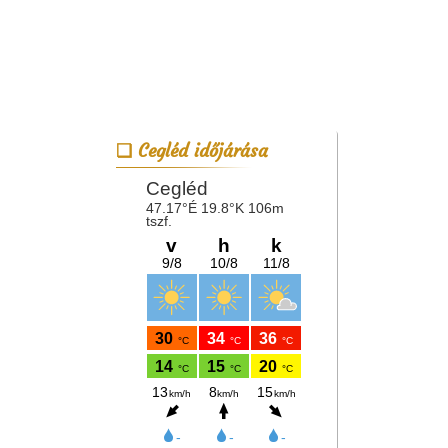
Cegléd időjárása