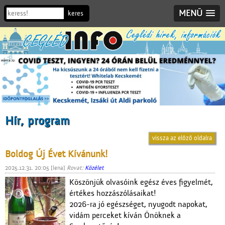
MENÜ
Hír, program
vissza az előző oldalra
Boldog Új Évet Kívánunk!
2025.12.31. 20:05 [lena]
Rovat:
Közélet
Köszönjük olvasóink egész éves figyelmét,
értékes hozzászólásaikat!
2026-ra jó egészséget, nyugodt napokat,
vidám perceket kíván Önöknek a