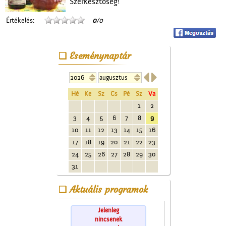
Szerkesztőség!
Értékelés:
0
/0
Eseménynaptár


Hé
Ke
Sz
Cs
Pé
Sz
Va
1
2
3
4
5
6
7
8
9
10
11
12
13
14
15
16
17
18
19
20
21
22
23
24
25
26
27
28
29
30
31
Aktuális programok
Jelenleg
nincsenek