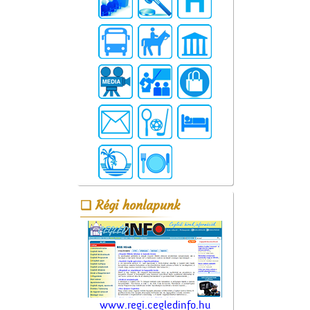
Régi honlapunk
www.regi.cegledinfo.hu