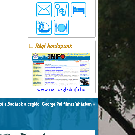
Régi honlapunk
www.regi.cegledinfo.hu
i előadások a ceglédi George Pal filmszínházban »