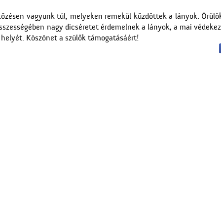
kőzésen vagyunk túl, melyeken remekül küzdöttek a lányok. Örül
 Összességében nagy dicséretet érdemelnek a lányok, a mai védeke
 helyét. Köszönet a szülők támogatásáért!