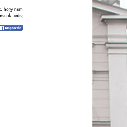
ök, hogy nem
zésünk pedig