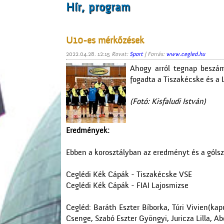
Hír, program
U10-es mérkőzések
2022.04.28. 12:15
Rovat:
Sport
| Forrás:
www.cegled.hu
Ahogy arról tegnap beszá
fogadta a Tiszakécske és a 
(Fotó: Kisfaludi István)
Eredmények:
Ebben a korosztályban az eredményt és a gólsz
Ceglédi Kék Cápák - Tiszakécske VSE
Ceglédi Kék Cápák - FIAI Lajosmizse
Cegléd: Baráth Eszter Bíborka, Túri Vivien(
Csenge, Szabó Eszter Gyöngyi, Juricza Lilla, A