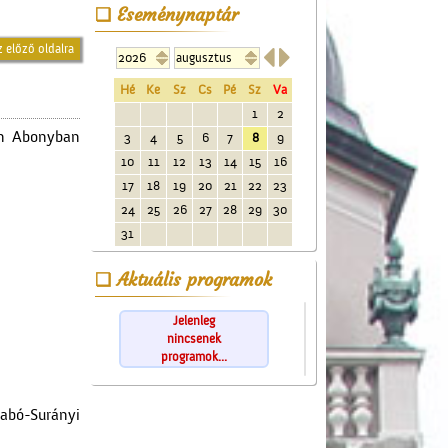
Eseménynaptár
z előző oldalra


Hé
Ke
Sz
Cs
Pé
Sz
Va
1
2
on Abonyban
3
4
5
6
7
8
9
10
11
12
13
14
15
16
17
18
19
20
21
22
23
24
25
26
27
28
29
30
31
Aktuális programok
Jelenleg
nincsenek
programok...
zabó-Surányi