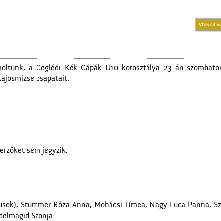
vissza a
moltunk, a Ceglédi Kék Cápák U10 korosztálya 23-án szombat
Lajosmizse csapatait.
erzőket sem jegyzik.
kapusok), Stummer Róza Anna, Mohácsi Tímea, Nagy Luca Panna, S
bdelmagid Szonja