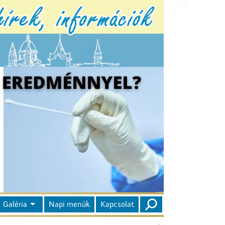
Galéria
Napi menük
Kapcsolat