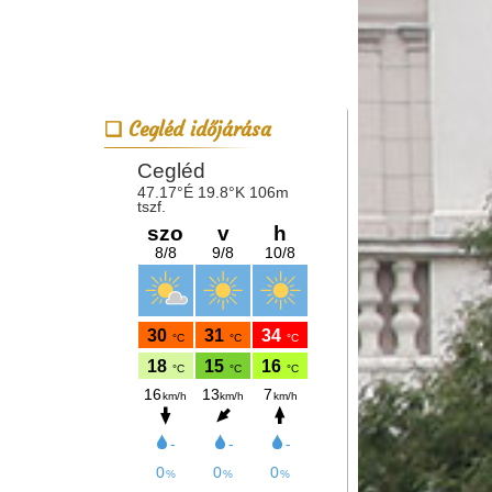
Cegléd időjárása