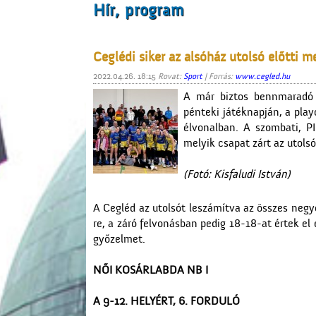
Hír, program
Ceglédi siker az alsóház utolsó előtti 
2022.04.26. 18:15
Rovat:
Sport
| Forrás:
www.cegled.hu
A már biztos bennmaradó 
pénteki játéknapján, a play
élvonalban. A szombati, 
melyik csapat zárt az utolsó
(Fotó: Kisfaludi István)
A Cegléd az utolsót leszámítva az összes negy
re, a záró felvonásban pedig 18-18-at értek e
győzelmet.
NŐI KOSÁRLABDA NB I
A 9-12. HELYÉRT, 6. FORDULÓ