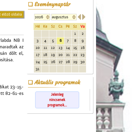
Eseménynaptár
z előző oldalra


Hé
Ke
Sz
Cs
Pé
Sz
Va
1
2
rlabda NB I
3
4
5
6
7
8
9
nmaradtak az
10
11
12
13
14
15
16
án dőlt el,
17
18
19
20
21
22
23
sítása.
24
25
26
27
28
29
30
31
Aktuális programok
dikat 23-15-
ett 82-61-es
Jelenleg
nincsenek
programok...