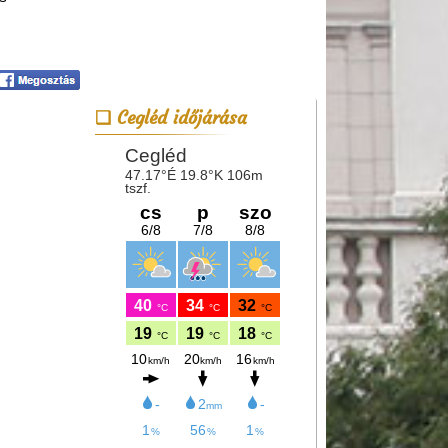
Cegléd időjárása