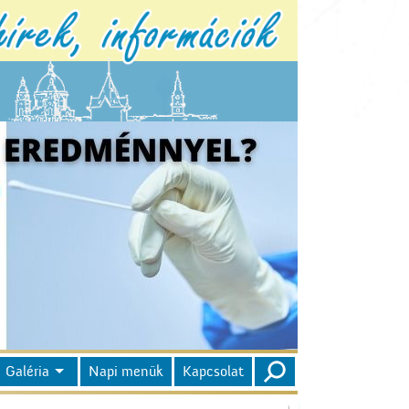
Galéria
Napi menük
Kapcsolat