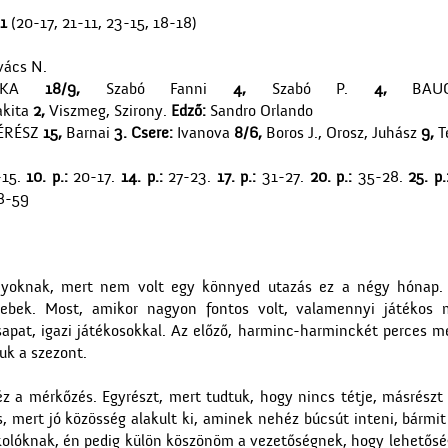
61
(20-17, 21-11, 23-15, 18-18)
vács N.
NSKA
18/9,
Szabó Fanni
4,
Szabó P.
4,
BA
kita
2,
Viszmeg, Szirony.
Edző:
Sandro Orlando
ÉRÉSZ
15,
Barnai
3. Csere:
Ivanova
8/6,
Boros J., Orosz, Juhász
9,
T
-15.
10. p.:
20-17.
14. p.:
27-23.
17. p.:
31-27.
20. p.:
35-28.
25. p.
8-59
nyoknak, mert nem volt egy könnyed utazás ez a négy hónap. 
gyebek. Most, amikor nagyon fontos volt, valamennyi játékos 
apat, igazi játékosokkal. Az előző, harminc-harminckét perces 
uk a szezont.
z a mérkőzés. Egyrészt, mert tudtuk, hogy nincs tétje, másrészt 
is, mert jó közösség alakult ki, aminek nehéz búcsút inteni, bármit
olóknak, én pedig külön köszönöm a vezetőségnek, hogy lehetősé