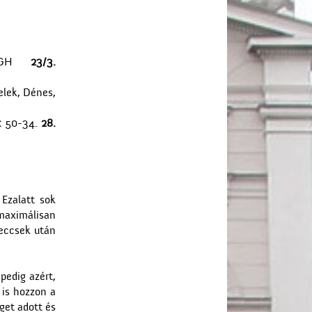
UGH
23/3.
elek, Dénes,
:
50-34.
28.
Ezalatt sok
maximálisan
meccsek után
pedig azért,
 is hozzon a
get adott és