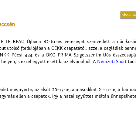
vissza a
meccsén
ELTE BEAC Újbuda 82-61-es vereséget szenvedett a női kosá
out utolsó fordulójában a CEKK csapatától, ezzel a ceglédiek ben
PINKK Pécsi 424 és a BKG-PRIMA Szigetszentmiklós összecsapás
 helyen, s ezzel együtt esett ki az élvonalból. A
Nemzeti Sport
tudó
edet megnyerte, az elsőt 20-17-re, a másodikat 21-11-re, a harma
l egymás ellen a csapatok, így a hazai együttes méltán ünnepelhet