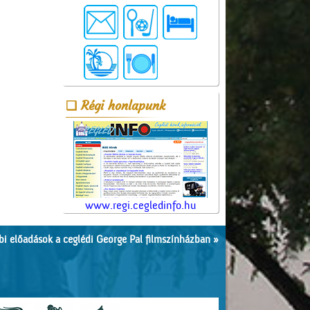
Régi honlapunk
www.regi.cegledinfo.hu
i előadások a ceglédi George Pal filmszínházban »