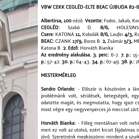
VBW CEKK CEGLÉD-
ELTE BEAC ÚJBUDA 82-
Albertirsa, 100
néző.
Vezette:
Fodor, Jakab, Ko
CEGLÉD:
Szabó D.
8/6,
HOLESI
Csere:
KATONA
11,
Kobolák
8/6,
Laufer
4/3,
Ra
BEAC:
CZANK
17/9,
Boros B.
2,
Zsámár
5/3,
M
Katona B.
2. Edző:
Horváth Bianka
Az eredmény alakulása. 3. perc:
6-7.
7. p.:
15
p.:
57-42.
30. p.:
64-43.
34. p.:
67-49.
38. p.:
7
MESTERMÉRLEG
Sandro Orlando:
- Először is köszönöm a lá
problémánk volt, sérülések, betegségek, e
odatette magát, és megmutatta, hogy igazi cs
most végre egy negyvenperces jó meccsel zárt
Horváth Bianka:
- Főleg mentálisan volt nehé
mert ez volt az utolsó, ezért kicsit fájdalmas 
jövő. Szeretnénk megköszönni mindent a szurk