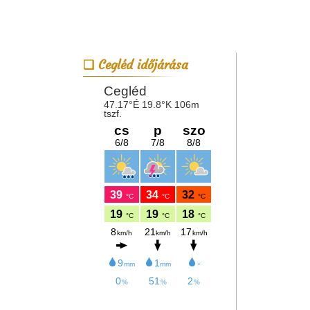
Cegléd időjárása