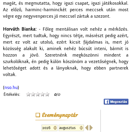
magát, és megmutatta, hogy igazi csapat, igazi játékosokkal.
Az előző, harminc-harminckét perces meccsek után most
végre egy negyvenperces jó meccsel zártuk a szezont.
Horváth Bianka:
- Főleg mentálisan volt nehéz a mérkőzés.
Egyrészt, mert tudtuk, hogy nincs tétje, másrészt pedig azért,
mert ez volt az utolsó, ezért kicsit fájdalmas is, mert jó
közösség alakult ki, aminek nehéz búcsút inteni, bármit is
hozzon a jövő. Szeretnénk megköszönni mindent a
szurkolóknak, én pedig külön köszönöm a vezetőségnek, hogy
lehetőséget adott és a lányoknak, hogy ebben partnerek
voltak.
(
nso.hu
)
Értékelés:
0
/0
Eseménynaptár

