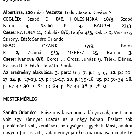
Albertirsa, 100
néző.
Vezette:
Fodor, Jakab, Kovács N.
CEGLÉD:
Szabó D.
8/6,
HOLESINSKA
18/9,
Szabó
Fanni
4,
Szabó P.
4,
BAUGH
23/3.
Csere:
KATONA
11,
Kobolák
8/6,
Laufer
4/3,
Rakita
2,
Viszmeg,
Szirony.
Edző:
Sandro Orlando
BEAC:
CZANK
17/9,
Boros
B.
2,
Zsámár
5/3,
MÉRÉSZ
15,
Barnai
3.
Csere:
Ivanova
8/6,
Boros J., Orosz, Juhász
9,
Telek, Dénes,
Katona B.
2. Edző:
Horváth Bianka
Az eredmény alakulása. 3. perc:
6-7.
7. p.:
15-15.
10. p.:
20-
17.
14. p.:
27-23.
17. p.:
31-27.
20. p.:
35-28.
25. p.:
50-34.
28.
p.:
57-42.
30. p.:
64-43.
34. p.:
67-49.
38. p.:
78-59
MESTERMÉRLEG
Sandro Orlando:
- Először is köszönöm a lányoknak, mert nem
volt egy könnyed utazás ez a négy hónap. Ezalatt sok
problémánk volt, sérülések, betegségek, egyebek. Most, amikor
nagyon fontos volt, valamennyi játékos maximálisan odatette