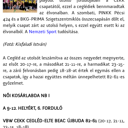
playout utolsó fordulójában a CEKK
csapatától, ezzel a ceglédiek bennmaradtak
az élvonalban. A szombati, PINKK Pécsi
424 és a BKG-PRIMA Szigetszentmiklós összecsapásán dőlt el,
melyik csapat zárt az utolsó helyen, s ezzel együtt esett ki az
élvonalból. A
Nemzeti Sport
tudósítása.
(Fotó: Kisfaludi István)
A Cegléd az utolsót leszámítva az összes negyedet megnyerte,
az elsőt 20-17-re, a másodikat 21-11-re, a harmadikat 23-15-
re, a záró felvonásban pedig 18-18-at értek el egymás ellen a
csapatok, így a hazai együttes méltán ünnepelhetett 82-61-es
győzelmet.
NŐI KOSÁRLABDA NB I
A 9-12. HELYÉRT, 6. FORDULÓ
VBW CEKK CEGLÉD-
ELTE BEAC ÚJBUDA 82-61
(20-17, 21-11,
23-15, 18-18)