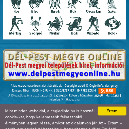
A lap
0.205
másodperc alatt készült el. |
Copyright 2026 © Cegledinfo
, design by:
Tánczos Tibor
|
ÍRJON NEKÜNK!
|
OLDALTÉRKÉP
|
IMPRESSZUM
|
|
A látogatók száma 2018.11.11-től:
22710410
| Ebben a hónapban:
35396
| Ma:
16352
|
jelenleg:
7
|
Statisztika
Mint minden weboldal, a cegledinfo.hu is használ
Értem
cookie-kat, hogy kellemesebb felhasználói
élményben legyen része, amikor az oldalunkon jár. Az « Értem »