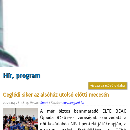
Hír, program
vissza az előző oldalra
Ceglédi siker az alsóház utolsó előtti meccsén
2022.04.26. 18:15
Rovat:
Sport
| Forrás:
www.cegled.hu
A már biztos bennmaradó ELTE BEAC
Újbuda 82-61-es vereséget szenvedett a
női kosárlabda NB I pénteki játéknapján, a