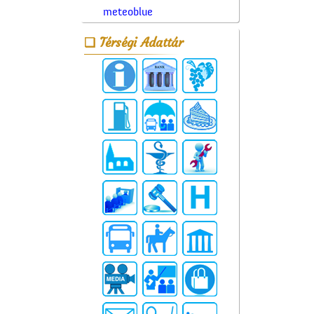
meteoblue
Térségi Adattár