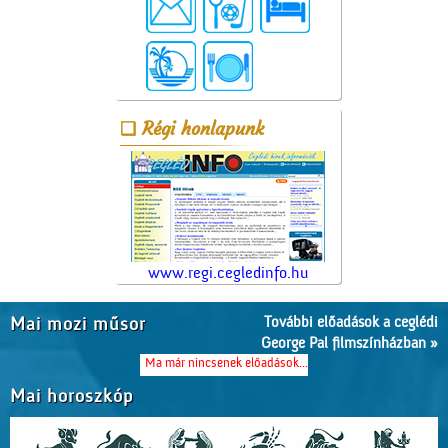
Régi honlapunk
www.regi.cegledinfo.hu
További előadások a ceglédi
Mai mozi műsor
George Pal filmszínházban »
Ma már nincsenek előadások...
Mai horoszkóp