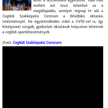
lehet a testnevelési egyetemre. Több más
mellett ezt teszi lehetővé az a
megállapodás, amelyet tegnap írt alá a
Ceglédi Szakképzési Centrum a felsőfokú oktatási
intézménnyel. De együttműködés indul a CVSE-vel is, így
kihelyezett vizsgák, gyakorlati oktatások helyszínei lehetnek
a ceglédi sportlétesítmények.
(Fotó:
Ceglédi Szakképzési Centrum
)