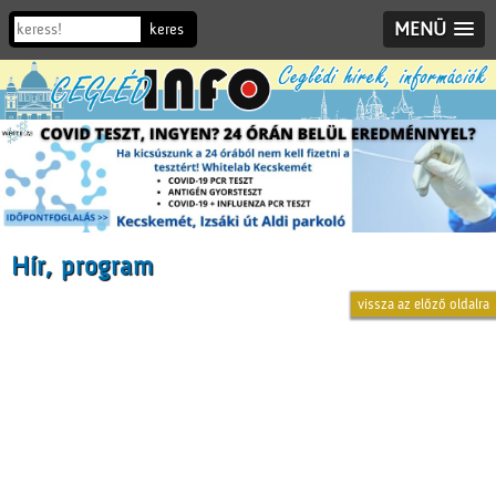
MENÜ
Hír, program
vissza az előző oldalra