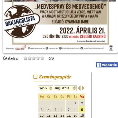
Értékelés:
0
/0
Eseménynaptár


Hé
Ke
Sz
Cs
Pé
Sz
Va
1
2
3
4
5
6
7
8
9
10
11
12
13
14
15
16