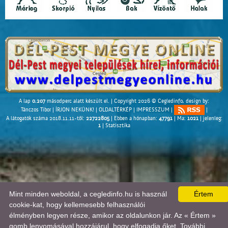
A lap
0.207
másodperc alatt készült el. |
Copyright 2026 © Cegledinfo
, design by:
Tánczos Tibor
|
ÍRJON NEKÜNK!
|
OLDALTÉRKÉP
|
IMPRESSZUM
|
|
A látogatók száma 2018.11.11-től:
22722805
| Ebben a hónapban:
47791
| Ma:
1021
| jelenleg:
1
|
Statisztika
Mint minden weboldal, a cegledinfo.hu is használ
Értem
cookie-kat, hogy kellemesebb felhasználói
élményben legyen része, amikor az oldalunkon jár. Az « Értem »
gomb lenyomásával hozzájárul, hogy elfogadja őket. További