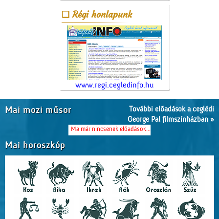
Régi honlapunk
www.regi.cegledinfo.hu
További előadások a ceglédi
Mai mozi műsor
George Pal filmszínházban »
Ma már nincsenek előadások...
Mai horoszkóp