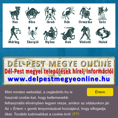
A lap
0.231
másodperc alatt készült el. |
Copyright 2026 © Cegledinfo
, design by:
Mint minden weboldal, a cegledinfo.hu is
Értem
Tánczos Tibor
|
ÍRJON NEKÜNK!
|
OLDALTÉRKÉP
|
IMPRESSZUM
|
|
használ cookie-kat, hogy kellemesebb
A látogatók száma 2018.11.11-től:
22697105
| Ebben a hónapban:
22091
| Ma:
3047
| jelenleg:
felhasználói élményben legyen része, amikor az oldalunkon jár.
2
|
Statisztika

Az « Értem » gomb lenyomásával hozzájárul, hogy elfogadja
őket. További tudnivalókat a cookie-król:
ITT!