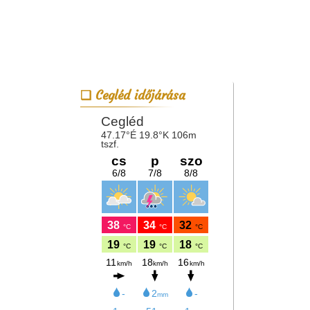
Cegléd időjárása