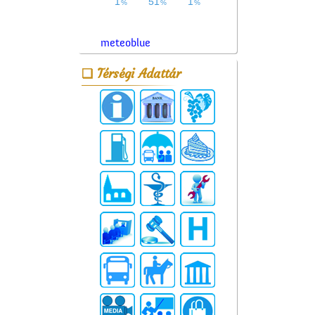
meteoblue
Térségi Adattár