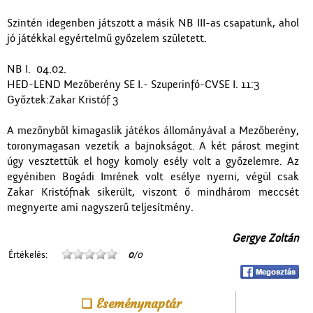
Szintén idegenben játszott a másik NB III-as csapatunk, ahol
jó játékkal egyértelmű győzelem született.
NB I. 04.02.
HED-LEND Mezőberény SE I.- Szuperinfó-CVSE I. 11:3
Győztek:Zakar Kristóf 3
A mezőnyből kimagaslik játékos állományával a Mezőberény,
toronymagasan vezetik a bajnokságot. A két párost megint
úgy vesztettük el hogy komoly esély volt a győzelemre. Az
egyéniben Bogádi Imrének volt esélye nyerni, végül csak
Zakar Kristófnak sikerült, viszont ő mindhárom meccsét
megnyerte ami nagyszerű teljesítmény.
Gergye Zoltán
Értékelés:
0
/0
Eseménynaptár