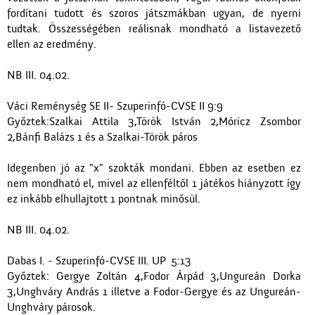
fordítani tudott és szoros játszmákban ugyan, de nyerni
tudtak. Összességében reálisnak mondható a listavezető
ellen az eredmény.
NB III. 04.02.
Váci Reménység SE II- Szuperinfó-CVSE II 9:9
Győztek:Szalkai Attila 3,Török István 2,Móricz Zsombor
2,Bánfi Balázs 1 és a Szalkai-Török páros
Idegenben jó az "x" szokták mondani. Ebben az esetben ez
nem mondható el, mivel az ellenféltől 1 játékos hiányzott így
ez inkább elhullajtott 1 pontnak minősül.
NB III. 04.02.
Dabas I. - Szuperinfó-CVSE III. UP 5:13
Győztek: Gergye Zoltán 4,Fodor Árpád 3,Ungureán Dorka
3,Unghváry András 1 illetve a Fodor-Gergye és az Ungureán-
Unghváry párosok.