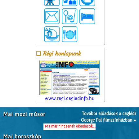
Régi honlapunk
www.regi.cegledinfo.hu
További előadások a ceglédi
Mai mozi műsor
George Pal filmszínházban »
Ma már nincsenek előadások...
Mai horoszkóp