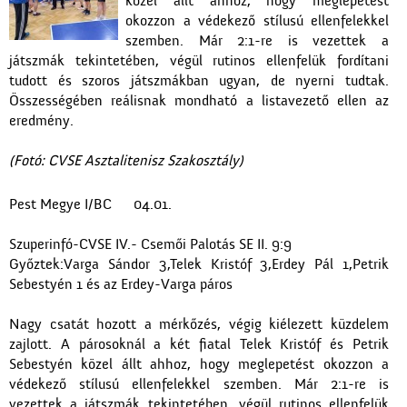
közel állt ahhoz, hogy meglepetést
okozzon a védekező stílusú ellenfelekkel
szemben. Már 2:1-re is vezettek a
játszmák tekintetében, végül rutinos ellenfelük fordítani
tudott és szoros játszmákban ugyan, de nyerni tudtak.
Összességében reálisnak mondható a listavezető ellen az
eredmény.
(Fotó: CVSE Asztalitenisz Szakosztály)
Pest Megye I/BC 04.01.
Szuperinfó-CVSE IV.- Csemői Palotás SE II. 9:9
Győztek:Varga Sándor 3,Telek Kristóf 3,Erdey Pál 1,Petrik
Sebestyén 1 és az Erdey-Varga páros
Nagy csatát hozott a mérkőzés, végig kiélezett küzdelem
zajlott. A párosoknál a két fiatal Telek Kristóf és Petrik
Sebestyén közel állt ahhoz, hogy meglepetést okozzon a
védekező stílusú ellenfelekkel szemben. Már 2:1-re is
vezettek a játszmák tekintetében, végül rutinos ellenfelük