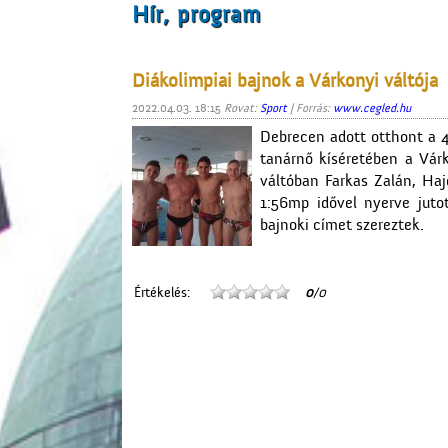
Hír, program
Diákolimpiai bajnok a Várkonyi váltója
2022.04.03. 18:15
Rovat:
Sport
| Forrás:
www.cegled.hu
Debrecen adott otthont a 4
tanárnő kíséretében a Várk
váltóban Farkas Zalán, Ha
1:56mp idővel nyerve juto
bajnoki címet szereztek.
Értékelés:
0
/0