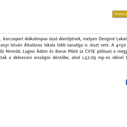
vissza a
. korcsoport diákolimpiai úszó döntőjének, melyen Denginé Lakat
onyi István Általános Iskola több tanulója is részt vett. A 4×5
jdú Nimród, Lugosi Ádám és Banai Máté (a CVSE pólósai) a megy
ttak a debreceni országos döntőbe, ahol 1:52.09 mp-es idővel D