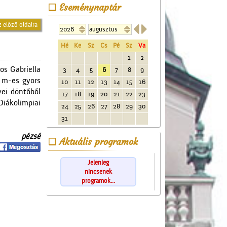
Eseménynaptár
z előző oldalra


Hé
Ke
Sz
Cs
Pé
Sz
Va
1
2
os Gabriella
3
4
5
6
7
8
9
0 m-es gyors
10
11
12
13
14
15
16
ei döntőből
17
18
19
20
21
22
23
iákolimpiai
24
25
26
27
28
29
30
31
pézsé
Aktuális programok
Jelenleg
nincsenek
programok...