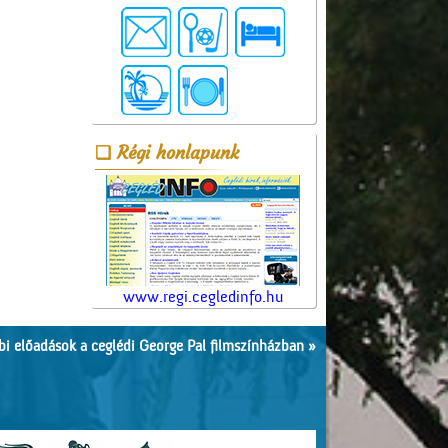
Régi honlapunk
www.regi.cegledinfo.hu
i előadások a ceglédi George Pal filmszínházban »