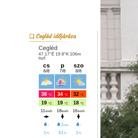
Cegléd időjárása