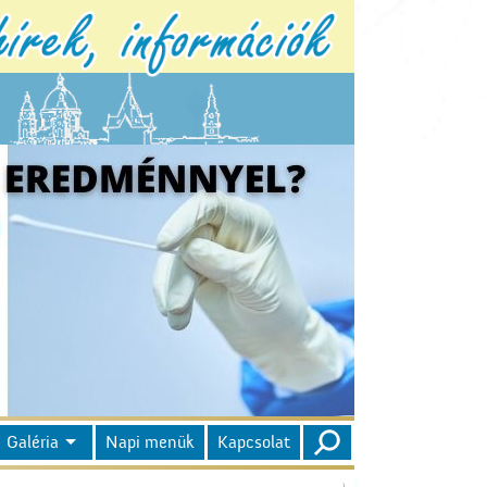
Galéria
Napi menük
Kapcsolat