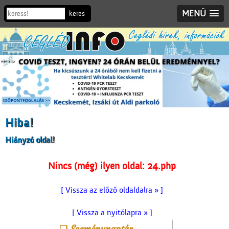
MENÜ
Hiba!
Hiányzó oldal!
Nincs (még) ilyen oldal: 24.php
[ Vissza az előző oldaldalra » ]
[ Vissza a nyitólapra » ]
Eseménynaptár