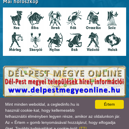
Mai horoszkóp
A lap
0.017
másodperc alatt készült el. |
Copyright 2026 © Cegledinfo
, design by:
Mint minden weboldal, a cegledinfo.hu is
Értem
Tánczos Tibor
|
ÍRJON NEKÜNK!
|
OLDALTÉRKÉP
|
IMPRESSZUM
|
|
használ cookie-kat, hogy kellemesebb
A látogatók száma 2018.11.11-től:
22708650
| Ebben a hónapban:
33636
| Ma:
14592
|
felhasználói élményben legyen része, amikor az oldalunkon jár.
jelenleg:
1
|
Statisztika

Az « Értem » gomb lenyomásával hozzájárul, hogy elfogadja
őket. További tudnivalókat a cookie-król:
ITT!