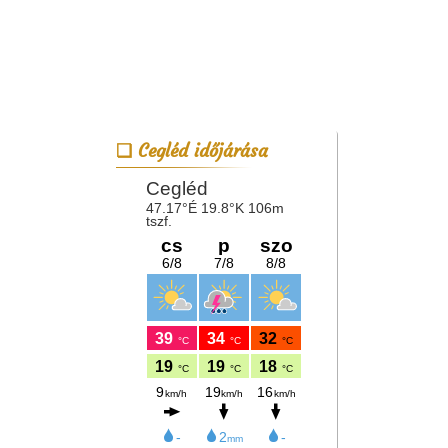
Cegléd időjárása