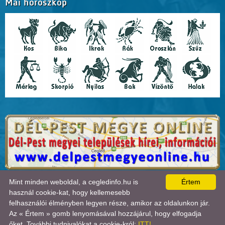
Mai horoszkóp
A lap
0.019
másodperc alatt készült el. |
Copyright 2026 © Cegledinfo
, design by:
Mint minden weboldal, a cegledinfo.hu is
Értem
Tánczos Tibor
|
ÍRJON NEKÜNK!
|
OLDALTÉRKÉP
|
IMPRESSZUM
|
|
használ cookie-kat, hogy kellemesebb
A látogatók száma 2018.11.11-től:
22725544
| Ebben a hónapban:
50530
| Ma:
3760
| jelenleg:
felhasználói élményben legyen része, amikor az oldalunkon jár.
1
|
Statisztika

Az « Értem » gomb lenyomásával hozzájárul, hogy elfogadja
őket. További tudnivalókat a cookie-król:
ITT!