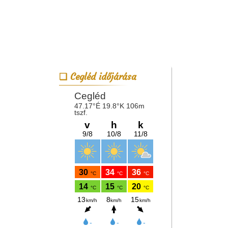
Cegléd időjárása