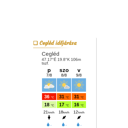
Cegléd időjárása