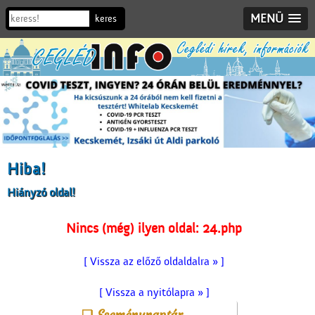
MENÜ
Hiba!
Hiányzó oldal!
Nincs (még) ilyen oldal: 24.php
[ Vissza az előző oldaldalra » ]
[ Vissza a nyitólapra » ]
Eseménynaptár