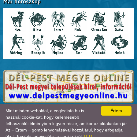
Mai horoszkóp
A lap
0.018
másodperc alatt készült el. |
Copyright 2026 © Cegledinfo
, design by:
Mint minden weboldal, a cegledinfo.hu is
Értem
Tánczos Tibor
|
ÍRJON NEKÜNK!
|
OLDALTÉRKÉP
|
IMPRESSZUM
|
|
használ cookie-kat, hogy kellemesebb
A látogatók száma 2018.11.11-től:
22715473
| Ebben a hónapban:
40459
| Ma:
4513
| jelenleg:
felhasználói élményben legyen része, amikor az oldalunkon jár.
2
|
Statisztika

Az « Értem » gomb lenyomásával hozzájárul, hogy elfogadja
őket. További tudnivalókat a cookie-król:
ITT!