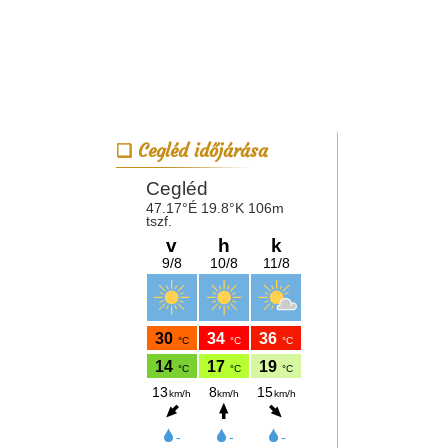
Cegléd időjárása