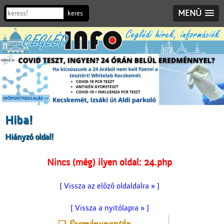
MENÜ
Hiba!
Hiányzó oldal!
Nincs (még) ilyen oldal: 24.php
[ Vissza az előző oldaldalra » ]
[ Vissza a nyitólapra » ]
Eseménynaptár