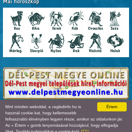
Mai horoszkóp
A lap
0.018
másodperc alatt készült el. |
Copyright 2026 © Cegledinfo
, design by:
Mint minden weboldal, a cegledinfo.hu is
Értem
Tánczos Tibor
|
ÍRJON NEKÜNK!
|
OLDALTÉRKÉP
|
IMPRESSZUM
|
|
használ cookie-kat, hogy kellemesebb
A látogatók száma 2018.11.11-től:
22724405
| Ebben a hónapban:
49391
| Ma:
2621
| jelenleg:
felhasználói élményben legyen része, amikor az oldalunkon jár.
1
|
Statisztika

Az « Értem » gomb lenyomásával hozzájárul, hogy elfogadja
őket. További tudnivalókat a cookie-król:
ITT!