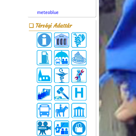
meteoblue
Térségi Adattár