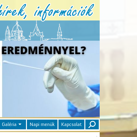
Galéria
Napi menük
Kapcsolat