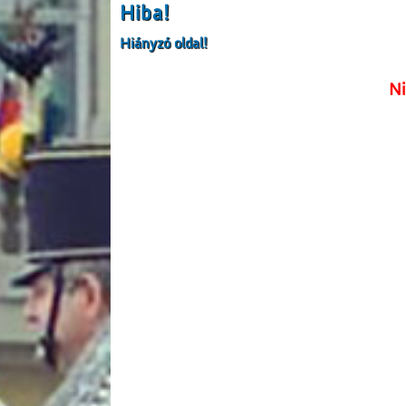
Hiba!
Hiányzó oldal!
Ni