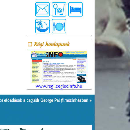
Régi honlapunk
www.regi.cegledinfo.hu
i előadások a ceglédi George Pal filmszínházban »