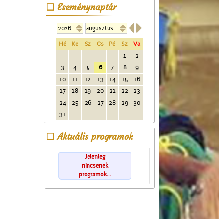
Eseménynaptár


Hé
Ke
Sz
Cs
Pé
Sz
Va
1
2
3
4
5
6
7
8
9
10
11
12
13
14
15
16
17
18
19
20
21
22
23
24
25
26
27
28
29
30
31
Aktuális programok
Jelenleg
nincsenek
programok...