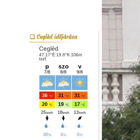
Cegléd időjárása