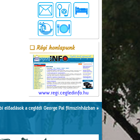
Régi honlapunk
www.regi.cegledinfo.hu
i előadások a ceglédi George Pal filmszínházban »