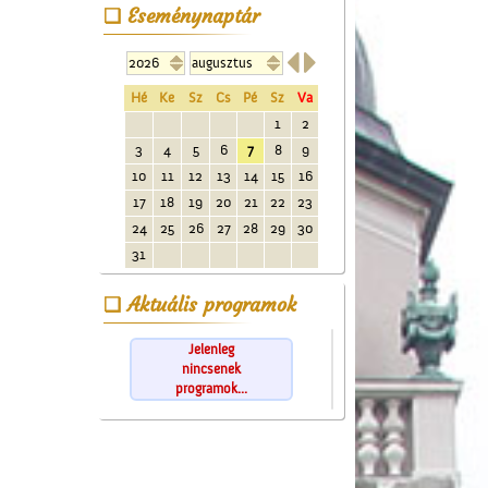
Eseménynaptár


Hé
Ke
Sz
Cs
Pé
Sz
Va
1
2
3
4
5
6
7
8
9
10
11
12
13
14
15
16
17
18
19
20
21
22
23
24
25
26
27
28
29
30
31
Aktuális programok
Jelenleg
nincsenek
programok...