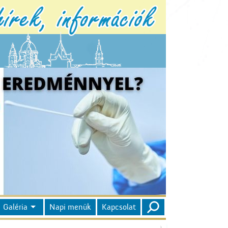
Galéria
Napi menük
Kapcsolat