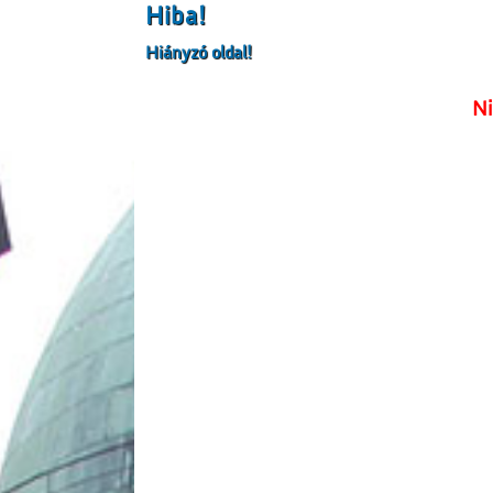
Hiba!
Hiányzó oldal!
Ni