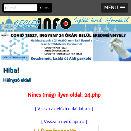
MENÜ
Hiba!
Hiányzó oldal!
Nincs (még) ilyen oldal: 24.php
[ Vissza az előző oldaldalra » ]
[ Vissza a nyitólapra » ]
Eseménynaptár