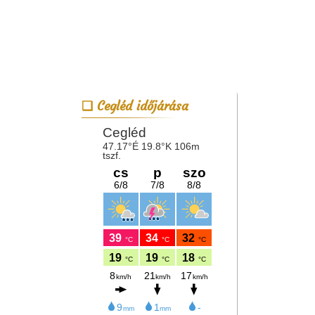
Cegléd időjárása