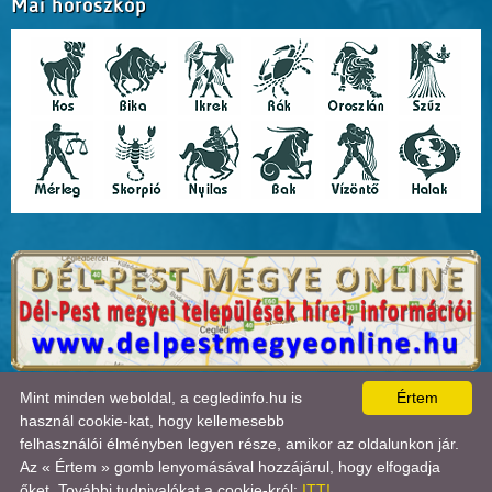
Mai horoszkóp
A lap
0.021
másodperc alatt készült el. |
Copyright 2026 © Cegledinfo
, design by:
Mint minden weboldal, a cegledinfo.hu is
Értem
Tánczos Tibor
|
ÍRJON NEKÜNK!
|
OLDALTÉRKÉP
|
IMPRESSZUM
|
|
használ cookie-kat, hogy kellemesebb
A látogatók száma 2018.11.11-től:
22710105
| Ebben a hónapban:
35091
| Ma:
16047
|
felhasználói élményben legyen része, amikor az oldalunkon jár.
jelenleg:
1
|
Statisztika

Az « Értem » gomb lenyomásával hozzájárul, hogy elfogadja
őket. További tudnivalókat a cookie-król:
ITT!