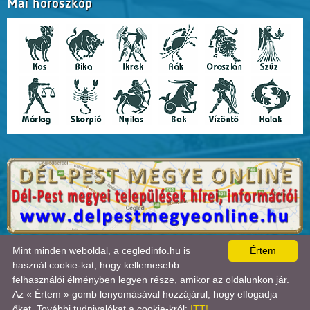
Mai horoszkóp
A lap
0.017
másodperc alatt készült el. |
Copyright 2026 © Cegledinfo
, design by:
Mint minden weboldal, a cegledinfo.hu is
Értem
Tánczos Tibor
|
ÍRJON NEKÜNK!
|
OLDALTÉRKÉP
|
IMPRESSZUM
|
|
használ cookie-kat, hogy kellemesebb
A látogatók száma 2018.11.11-től:
22709549
| Ebben a hónapban:
34535
| Ma:
15491
|
felhasználói élményben legyen része, amikor az oldalunkon jár.
jelenleg:
1
|
Statisztika

Az « Értem » gomb lenyomásával hozzájárul, hogy elfogadja
őket. További tudnivalókat a cookie-król:
ITT!