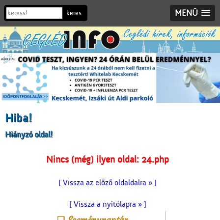
MENÜ
Hiba!
Hiányzó oldal!
Nincs (még) ilyen oldal: 24.php
[ Vissza az előző oldaldalra » ]
[ Vissza a nyitólapra » ]
Eseménynaptár