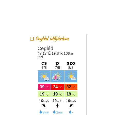
Cegléd időjárása