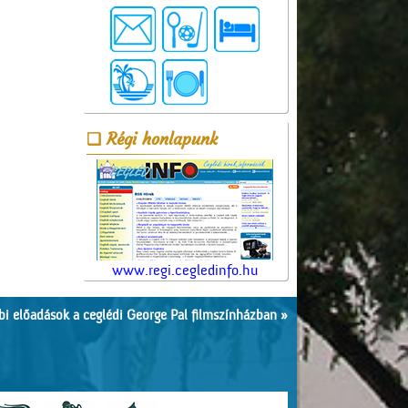
Régi honlapunk
www.regi.cegledinfo.hu
i előadások a ceglédi George Pal filmszínházban »