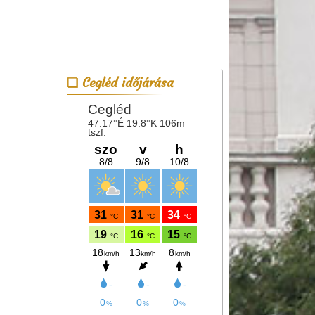
Cegléd időjárása