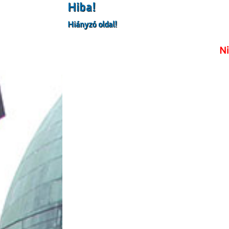
Hiba!
Hiányzó oldal!
Ni