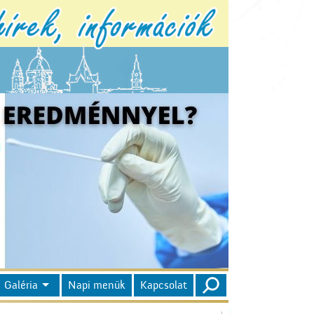
Galéria
Napi menük
Kapcsolat