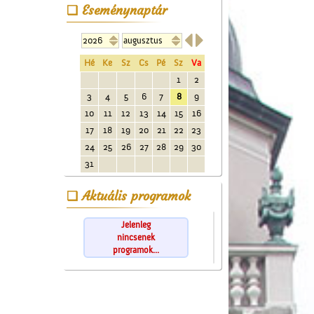
Eseménynaptár


Hé
Ke
Sz
Cs
Pé
Sz
Va
1
2
3
4
5
6
7
8
9
10
11
12
13
14
15
16
17
18
19
20
21
22
23
24
25
26
27
28
29
30
31
Aktuális programok
Jelenleg
nincsenek
programok...