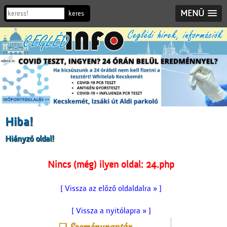
MENÜ
Hiba!
Hiányzó oldal!
Nincs (még) ilyen oldal: 24.php
[ Vissza az előző oldaldalra » ]
[ Vissza a nyitólapra » ]
Eseménynaptár