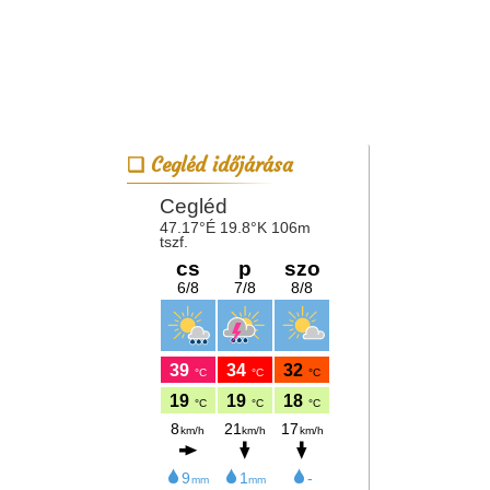
Cegléd időjárása