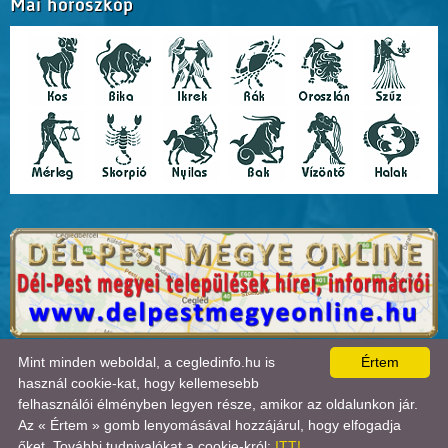
Mai horoszkóp
A lap
0.019
másodperc alatt készült el. |
Copyright 2026 © Cegledinfo
, design by:
Mint minden weboldal, a cegledinfo.hu is
Értem
Tánczos Tibor
|
ÍRJON NEKÜNK!
|
OLDALTÉRKÉP
|
IMPRESSZUM
|
|
használ cookie-kat, hogy kellemesebb
A látogatók száma 2018.11.11-től:
22710542
| Ebben a hónapban:
35528
| Ma:
16484
|
felhasználói élményben legyen része, amikor az oldalunkon jár.
jelenleg:
2
|
Statisztika

Az « Értem » gomb lenyomásával hozzájárul, hogy elfogadja
őket. További tudnivalókat a cookie-król:
ITT!