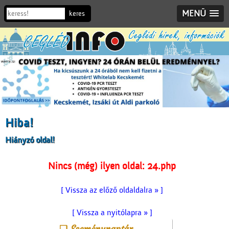
MENÜ
Hiba!
Hiányzó oldal!
Nincs (még) ilyen oldal: 24.php
[ Vissza az előző oldaldalra » ]
[ Vissza a nyitólapra » ]
Eseménynaptár