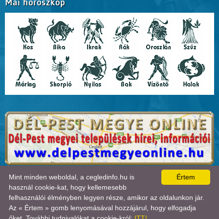
Mai horoszkóp
A lap
0.019
másodperc alatt készült el. |
Copyright 2026 © Cegledinfo
, design by:
Mint minden weboldal, a cegledinfo.hu is
Értem
Tánczos Tibor
|
ÍRJON NEKÜNK!
|
OLDALTÉRKÉP
|
IMPRESSZUM
|
|
használ cookie-kat, hogy kellemesebb
A látogatók száma 2018.11.11-től:
22716375
| Ebben a hónapban:
41361
| Ma:
44
| jelenleg:
2
felhasználói élményben legyen része, amikor az oldalunkon jár.
|
Statisztika

Az « Értem » gomb lenyomásával hozzájárul, hogy elfogadja
őket. További tudnivalókat a cookie-król:
ITT!