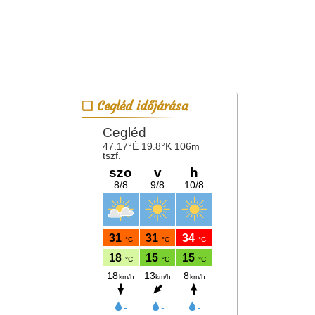
Cegléd időjárása