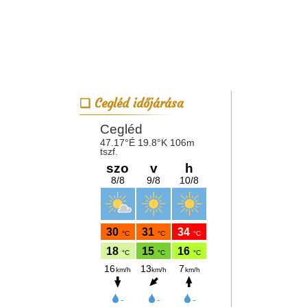
Cegléd időjárása