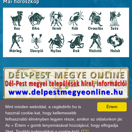
Mai horoszkóp
A lap
0.019
másodperc alatt készült el. |
Copyright 2026 © Cegledinfo
, design by:
Mint minden weboldal, a cegledinfo.hu is
Értem
Tánczos Tibor
|
ÍRJON NEKÜNK!
|
OLDALTÉRKÉP
|
IMPRESSZUM
|
|
használ cookie-kat, hogy kellemesebb
A látogatók száma 2018.11.11-től:
22720293
| Ebben a hónapban:
45279
| Ma:
3962
|
felhasználói élményben legyen része, amikor az oldalunkon jár.
jelenleg:
2
|
Statisztika

Az « Értem » gomb lenyomásával hozzájárul, hogy elfogadja
őket. További tudnivalókat a cookie-król:
ITT!