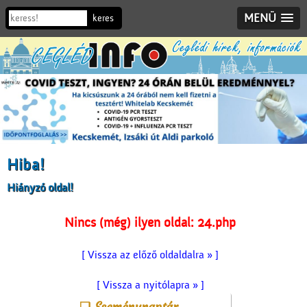
MENÜ
Hiba!
Hiányzó oldal!
Nincs (még) ilyen oldal: 24.php
[ Vissza az előző oldaldalra » ]
[ Vissza a nyitólapra » ]
Eseménynaptár