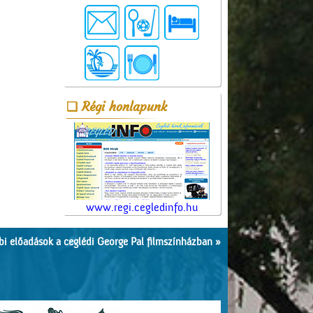
Régi honlapunk
www.regi.cegledinfo.hu
i előadások a ceglédi George Pal filmszínházban »