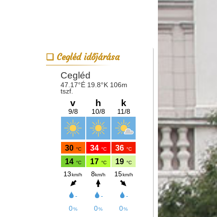
Cegléd időjárása