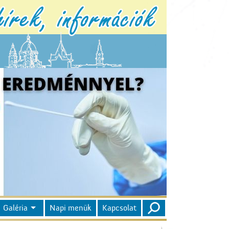
Galéria
Napi menük
Kapcsolat