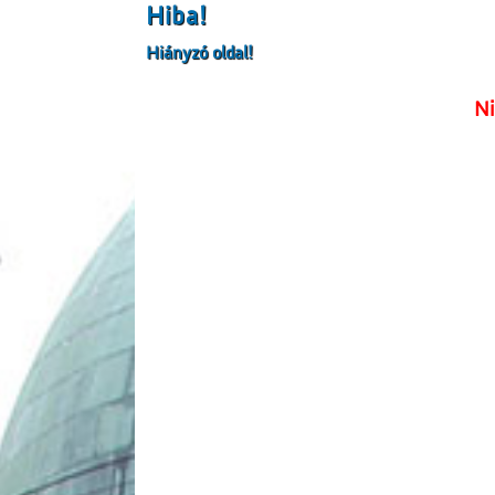
Hiba!
Hiányzó oldal!
Ni