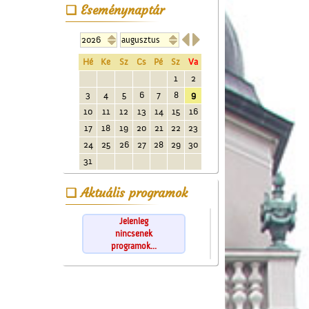
Eseménynaptár


Hé
Ke
Sz
Cs
Pé
Sz
Va
1
2
3
4
5
6
7
8
9
10
11
12
13
14
15
16
17
18
19
20
21
22
23
24
25
26
27
28
29
30
31
Aktuális programok
Jelenleg
nincsenek
programok...