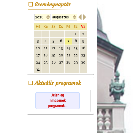
Eseménynaptár


Hé
Ke
Sz
Cs
Pé
Sz
Va
1
2
3
4
5
6
7
8
9
10
11
12
13
14
15
16
17
18
19
20
21
22
23
24
25
26
27
28
29
30
31
Aktuális programok
Jelenleg
nincsenek
programok...