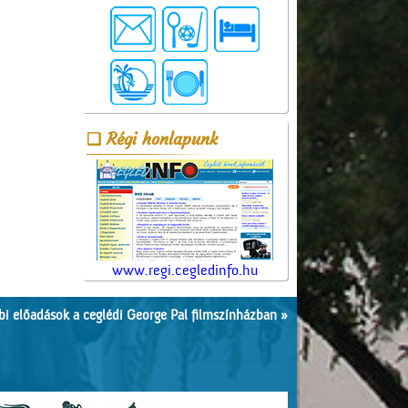
Régi honlapunk
www.regi.cegledinfo.hu
i előadások a ceglédi George Pal filmszínházban »