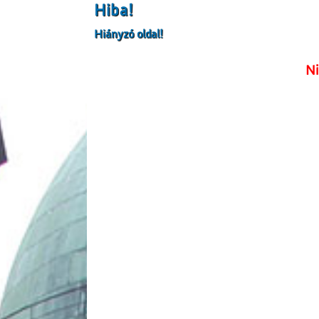
Hiba!
Hiányzó oldal!
Ni