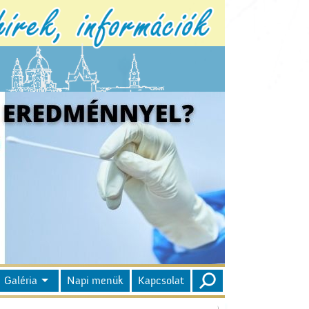
Galéria
Napi menük
Kapcsolat