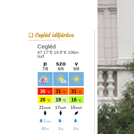
Cegléd időjárása